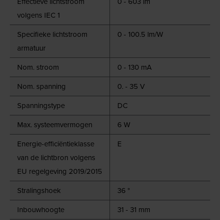
Effectieve lichtstroom
0 - 603 lm
volgens IEC 1
Specifieke lichtstroom
0 - 100.5 lm/W
armatuur
Nom. stroom
0 - 130 mA
Nom. spanning
0. - 35 V
Spanningstype
DC
Max. systeemvermogen
6 W
Energie-efficiëntieklasse
E
van de lichtbron volgens
EU regelgeving 2019/2015
Stralingshoek
36 °
Inbouwhoogte
31 - 31 mm