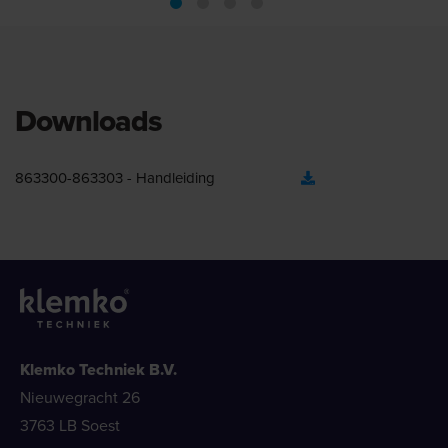
Downloads
863300-863303 - Handleiding
Klemko Techniek B.V.
Nieuwegracht 26
3763 LB Soest