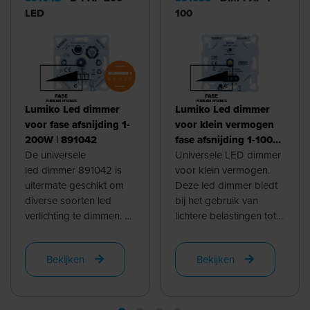
LED
100
Lumiko Led dimmer
Lumiko Led dimmer
voor fase afsnijding 1-
voor klein vermogen
200W | 891042
fase afsnijding 1-100W
De universele
| 891038
Universele LED dimmer
led dimmer 891042 is
voor klein vermogen.
uitermate geschikt om
Deze led dimmer biedt
diverse soorten led
bij het gebruik van
verlichting te dimmen. Of
lichtere belastingen tot
u nu retrofit of
100W en een lager
professionele verlichting
aantal lichtbronnen of
Bekijken
Bekijken
met een led ...
drivers ...