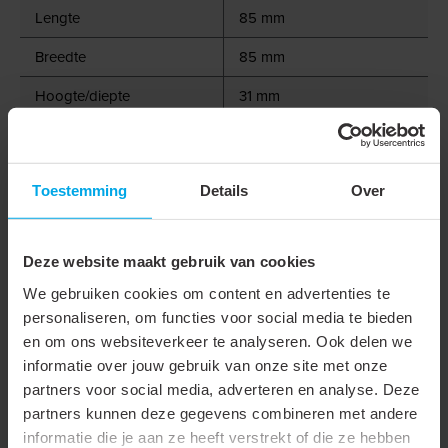
Lengte
85 mm
Breedte
85 mm
Hoogte/diepte
31 mm
Buitendiameter
85 mm
Inbouwbreedte
68 - 76 mm
Toestemming
Details
Over
Inbouwdiameter
68 - 76 mm
Inbouwlengte
68 - 76 mm
Deze website maakt gebruik van cookies
Kleur behuizing
Wit
We gebruiken cookies om content en advertenties te
personaliseren, om functies voor social media te bieden
Beschermingsgraad
IP40
en om ons websiteverkeer te analyseren. Ook delen we
frontzijde (IP)
informatie over jouw gebruik van onze site met onze
partners voor social media, adverteren en analyse. Deze
Beschermingsgraad
IP20
partners kunnen deze gegevens combineren met andere
achterzijde (IP)
informatie die je aan ze heeft verstrekt of die ze hebben