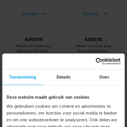
Selecteer
Selecteer
436314
436315
Mepac universele plug
Mepac universele plug
10mm grijs 100 stuks |
12mm grijs 100 stuks |
436314
436315
Toestemming
Details
Over
Deze website maakt gebruik van cookies
We gebruiken cookies om content en advertenties te
Selecteer
Selecteer
personaliseren, om functies voor social media te bieden
en om ons websiteverkeer te analyseren. Ook delen we
informatie over jouw gebruik van onze site met onze