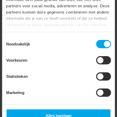
436316
partners voor social media, adverteren en analyse. Deze
partners kunnen deze gegevens combineren met andere
Mepac universele plug
14mm grijs 100 stuks |
informatie die je aan ze heeft verstrekt of die ze hebben
436316
verzameld op basis van jouw gebruik van hun services.
Toestemmingsselectie
Noodzakelijk
Voorkeuren
Selecteer
Statistieken
Resultaten 1 - 15 van de 18
Marketing
1
2
Waarom pluggen onmisbaar zijn
Alles toestaan