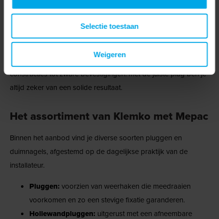
Niet elke ondergrond biedt voldoende houvast voor een
Selectie toestaan
schroef. Pluggen zorgen in die gevallen voor extra stevigheid
en betrouwbaarheid. Ze voorkomen dat schroeven losraken
Weigeren
en verlengen zo de levensduur van de montage. Van lichte
constructies tot zware bevestigingen: met de juiste plug ben je
altijd zeker van een solide resultaat.
Het assortiment van Klemko met Mepac
Binnen het aanbod vind je diverse soorten pluggen en
duimnagels, afgestemd op de dagelijkse praktijk van de
installateur.
Pluggen:
voorzien van weerhaken die meedraaien
voorkomen en zo een stevige fixatie garanderen.
Hollewandpluggen:
uitgerust met een afneembare