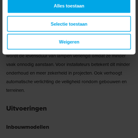
Alles toestaan
Voordelen voor professionals
Selectie toestaan
Het gebruik van schemerschakelaars levert meerdere
voordelen op. De verlichting brandt alleen wanneer dat nodig
Weigeren
is, waardoor energieverbruik en kosten dalen. Daarnaast
wordt de levensduur van lampen verlengd omdat ze minder
vaak onnodig aanstaan. Voor installateurs betekent dit minder
onderhoud en meer zekerheid in projecten. Ook verhoogt
automatische verlichting de veiligheid rondom gebouwen en
terreinen.
Uitvoeringen
Inbouwmodellen