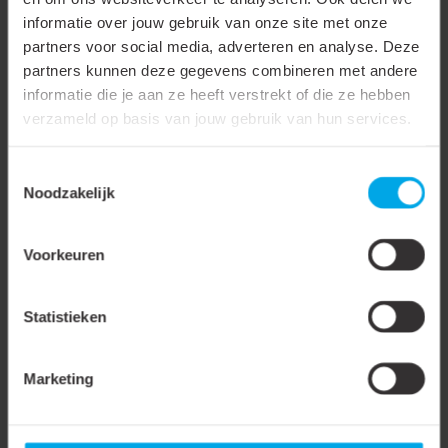
informatie over jouw gebruik van onze site met onze
1
2
partners voor social media, adverteren en analyse. Deze
partners kunnen deze gegevens combineren met andere
Op zoek naar andere producten?
informatie die je aan ze heeft verstrekt of die ze hebben
Sensoren
verzameld op basis van jouw gebruik van hun services.
Smart Home
Toestemmingsselectie
Noodzakelijk
Hoe werkt een schemerschakelaar?
Voorkeuren
De basis van een schemerschakelaar is een lichtsensor die
continu de hoeveelheid omgevingslicht meet. Zodra het niveau
Statistieken
onder een ingestelde waarde komt, schakelt de verlichting
automatisch aan. Stijgt het lichtniveau weer, dan schakelt de
Marketing
verlichting uit. De schemerschakelaars van Lumiko, onderdeel
van Klemko, zijn uitgerust met hoogwaardige relais die ook bij
ledverlichting langdurig betrouwbaar functioneren.