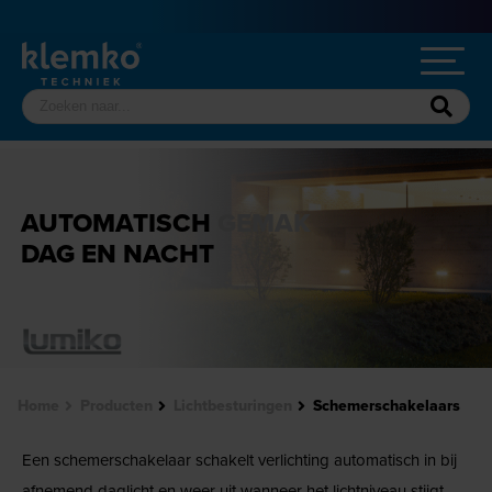
AUTOMATISCH
GEMAK
DAG EN NACHT
Home
Producten
Lichtbesturingen
Schemerschakelaars
Een schemerschakelaar schakelt verlichting automatisch in bij
afnemend daglicht en weer uit wanneer het lichtniveau stijgt.