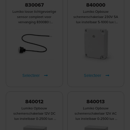
830067
840000
Lumiko losse lichtgevoelige
Lumiko Opbouw
sensor compleet voor
schemerschakelaar 230V 5A
vervanging 830080 |
lux instelbaar 5-1000 lux |
830067
840000
Selecteer
Selecteer
840012
840013
Lumiko Opbouw
Lumiko Opbouw
schemerschakelaar 12V DC
schemerschakelaar 12V AC
lux instelbaar 0-2500 lux |
lux instelbaar 0-2500 lux |
840012
840013