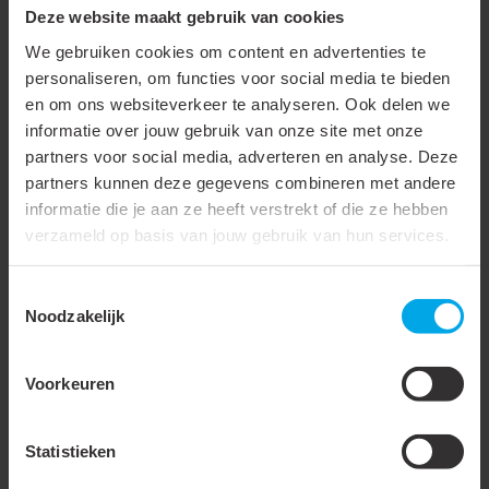
fase-afsnijding met behulp van een trailing edge dimmer, zodat
Deze website maakt gebruik van cookies
de lichtsfeer eenvoudig aan te passen is aan elke situatie.
We gebruiken cookies om content en advertenties te
personaliseren, om functies voor social media te bieden
Specificaties in het kort
en om ons websiteverkeer te analyseren. Ook delen we
informatie over jouw gebruik van onze site met onze
350mA
partners voor social media, adverteren en analyse. Deze
partners kunnen deze gegevens combineren met andere
4,9 – 10,15W
informatie die je aan ze heeft verstrekt of die ze hebben
7 – 15V
verzameld op basis van jouw gebruik van hun services.
Aansluitbox met trekontlasting
Dubbele plug-and-play connectorbox
Toestemmingsselectie
Ø41mm gatmaat
Noodzakelijk
Fase dimbaar (trailing edge)
Geschikt voor 3 – 4 Lumiko XPG compactspots
Voorkeuren
Ontdek 'm nu
Statistieken