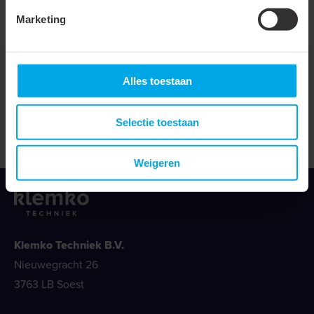
Nieuwsoverzicht
Marketing
Alles toestaan
Deel dit artikel
Selectie toestaan
Weigeren
Klemko Techniek B.V.
Nieuwegracht 26
3763 LB Soest