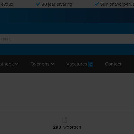
ievoud
80 jaar ervaring
Slim ontworpen, s
Vacatures
Contact
atheek
Over ons
2
293
woorden