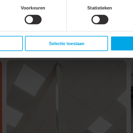
Voorkeuren
Statistieken
st. De keuze voor dit systeem kwam voort uit de wens voor een ges
eiding. Persluchtaansluitingen, stroomkabels en dataverbindingen zi
rd die volledig voldoet aan de eisen van de opdrachtgever. Met Ca
Selectie toestaan
ng die klaar is voor de toekomst.