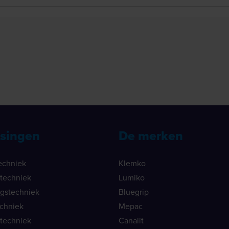
singen
De merken
echniek
Klemko
ietechniek
Lumiko
ngstechniek
Bluegrip
echniek
Mepac
etechniek
Canalit