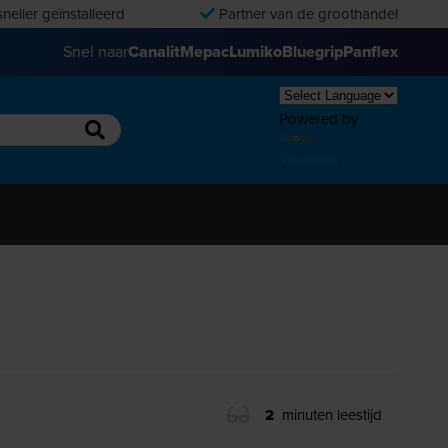
neller geïnstalleerd
Partner van de groothandel
Snel naar
Canalit
Mepac
Lumiko
Bluegrip
Panflex
Powered by
Translate
2
minuten leestijd