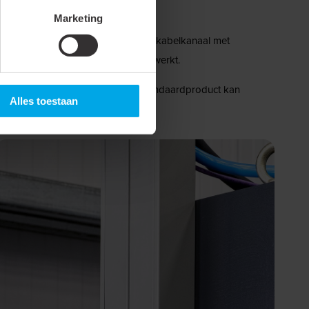
Marketing
loten, makkelijk schoon te houden kabelkanaal met
jn op een zeer fraaie wijze weggewerkt.
nalit M5 bewees Klemko dat een standaardproduct kan
Alles toestaan