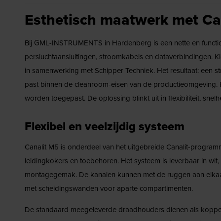
Esthetisch maatwerk met Ca
Bij GML-INSTRUMENTS in Hardenberg is een nette en functio
persluchtaansluitingen, stroomkabels en dataverbindingen. K
in samenwerking met Schipper Techniek. Het resultaat: een s
past binnen de cleanroom-eisen van de productieomgeving. 
worden toegepast. De oplossing blinkt uit in flexibiliteit, sn
Flexibel en veelzijdig systeem
Canalit M5 is onderdeel van het uitgebreide Canalit-programm
leidingkokers en toebehoren. Het systeem is leverbaar in wit, g
montagegemak. De kanalen kunnen met de ruggen aan elkaar w
met scheidingswanden voor aparte compartimenten.
De standaard meegeleverde draadhouders dienen als koppels