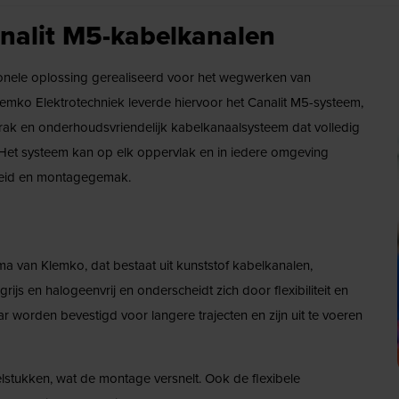
nalit M5-kabelkanalen
nele oplossing gerealiseerd voor het wegwerken van
lemko Elektrotechniek leverde hiervoor het Canalit M5-systeem,
trak en onderhoudsvriendelijk kabelkanaalsysteem dat volledig
Het systeem kan op elk oppervlak en in iedere omgeving
elheid en montagegemak.
a van Klemko, dat bestaat uit kunststof kabelkanalen,
rijs en halogeenvrij en onderscheidt zich door flexibiliteit en
orden bevestigd voor langere trajecten en zijn uit te voeren
tukken, wat de montage versnelt. Ook de flexibele