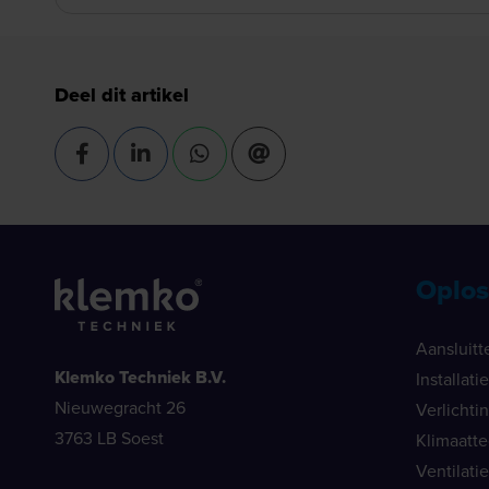
Deel dit artikel
Oplos
Aansluitt
Klemko Techniek B.V.
Installat
Nieuwegracht 26
Verlichti
3763 LB Soest
Klimaatt
Ventilati