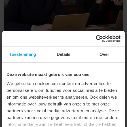
Werkenbijklemko.nl
Toestemming
Details
Over
Ontdek onze vacatures en bouw mee
aan innovatieve oplossingen in elektrotechniek.
Deze website maakt gebruik van cookies
We gebruiken cookies om content en advertenties te
personaliseren, om functies voor social media te bieden
Bekijk vacatures
en om ons websiteverkeer te analyseren. Ook delen we
informatie over jouw gebruik van onze site met onze
partners voor social media, adverteren en analyse. Deze
partners kunnen deze gegevens combineren met andere
informatie die je aan ze heeft verstrekt of die ze hebben