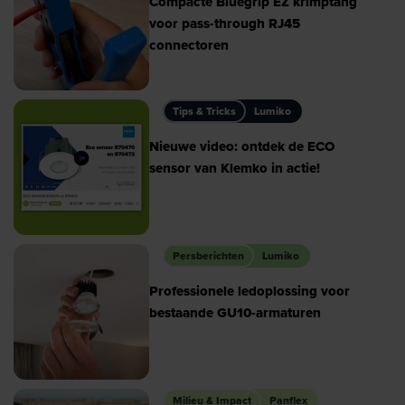
Compacte Bluegrip EZ krimptang
voor pass-through RJ45
connectoren
Tips & Tricks
Lumiko
Nieuwe video: ontdek de ECO
sensor van Klemko in actie!
Persberichten
Lumiko
Professionele ledoplossing voor
bestaande GU10-armaturen
Milieu & Impact
Panflex