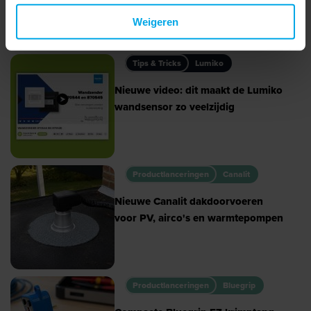
Hier vind je actuele updates en innovaties die je helpen bij jouw
Weigeren
projecten.
Tips & Tricks
Lumiko
Nieuwe video: dit maakt de Lumiko
wandsensor zo veelzijdig
Productlanceringen
Canalit
Nieuwe Canalit dakdoorvoeren
voor PV, airco's en warmtepompen
Productlanceringen
Bluegrip