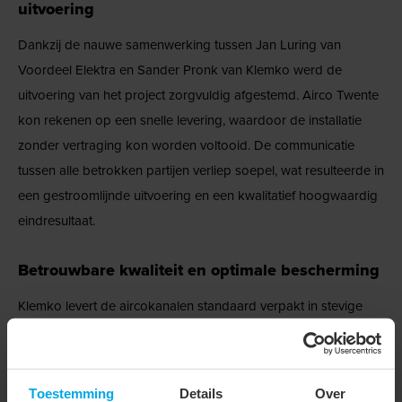
uitvoering
Dankzij de nauwe samenwerking tussen Jan Luring van
Voordeel Elektra en Sander Pronk van Klemko werd de
uitvoering van het project zorgvuldig afgestemd. Airco Twente
kon rekenen op een snelle levering, waardoor de installatie
zonder vertraging kon worden voltooid. De communicatie
tussen alle betrokken partijen verliep soepel, wat resulteerde in
een gestroomlijnde uitvoering en een kwalitatief hoogwaardig
eindresultaat.
Betrouwbare kwaliteit en optimale bescherming
Klemko levert de aircokanalen standaard verpakt in stevige
Canalit-beschermfolie. Deze verpakking voorkomt dat de
producten tijdens transport of opslag beschadigen of vervuild
raken. Waar normaal gesproken ongeveer dertig procent van
Toestemming
Details
Over