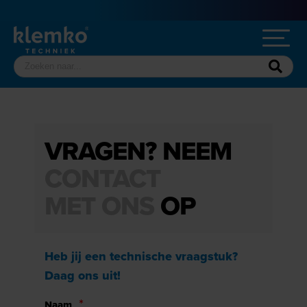
VRAGEN? NEEM
CONTACT
MET ONS
OP
Heb jij een technische vraagstuk?
Daag ons uit!
Naam