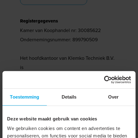
Registergegevens
Kamer van Koophandel nr: 30085622
Ondernemingsnummer: 899790509
Het hoofdkantoor van Klemko Techniek B.V.
is
gevestigd op het bedrijventerrein de
Grachten
in Soest.
Toestemming
Details
Over
Het KLAC
Deze website maakt gebruik van cookies
bezoeken?
We gebruiken cookies om content en advertenties te
personaliseren, om functies voor social media te bieden