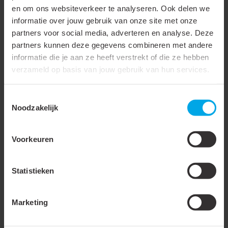
Ervaar in een realistische
en om ons websiteverkeer te analyseren. Ook delen we
omgeving hoe
informatie over jouw gebruik van onze site met onze
verschillende
partners voor social media, adverteren en analyse. Deze
partners kunnen deze gegevens combineren met andere
verlichtingstoepassingen
informatie die je aan ze heeft verstrekt of die ze hebben
bijdragen aan
verzameld op basis van jouw gebruik van hun services.
functionele en efficiënte
lichtoplossingen. Het
Toestemmingsselectie
Klemko Led Applicatie
Noodzakelijk
Centrum biedt inzicht in
mogelijkheden voor
Voorkeuren
uiteenlopende
toepassingen en
Statistieken
projecten.
Maak afspraak
Marketing
Rayon
verdeling