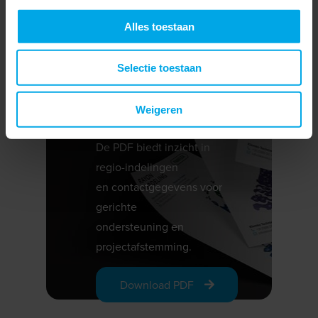
Overzicht van de actuele
Alles toestaan
rayonverdeling
binnen Klemko met per
Selectie toestaan
regio de
verantwoordelijke
Weigeren
accountmanagers.
De PDF biedt inzicht in
regio-indelingen
en contactgegevens voor
gerichte
ondersteuning en
projectafstemming.
Download PDF