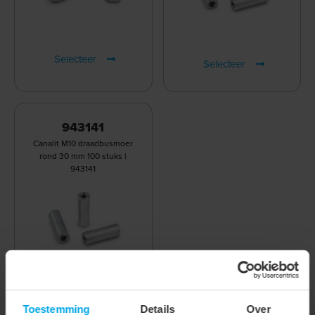
Selecteer
Selecteer
943141
Canalit M10 draadbusmoer
rond 30 mm 100 stuks |
943141
Selecteer
Toestemming
Details
Over