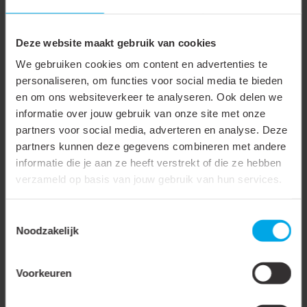
Resultaten 1 - 13 van de 13
Deze website maakt gebruik van cookies
1
We gebruiken cookies om content en advertenties te
personaliseren, om functies voor social media te bieden
en om ons websiteverkeer te analyseren. Ook delen we
Op zoek naar andere producten?
informatie over jouw gebruik van onze site met onze
Opstelmateriaal
partners voor social media, adverteren en analyse. Deze
Airco steunen
partners kunnen deze gegevens combineren met andere
Condensafvoermateriaal
informatie die je aan ze heeft verstrekt of die ze hebben
verzameld op basis van jouw gebruik van hun services.
Door te werken met gestandaardiseerde
Toestemmingsselectie
montagecomponenten ontstaat een overzichtelijke en
Noodzakelijk
betrouwbare installatie. De materialen maken het mogelijk om
airco-installaties correct te positioneren, ongewenste
Voorkeuren
spanningen te voorkomen en een nette afwerking te
realiseren, zowel bij nieuwbouw als bij aanpassing van