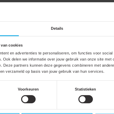
 en dim deze eenvoudig.
asis van sfeer of tijdstip.
schakelmomenten in, bijvoorbeeld voor vakantieperiodes, om de veilig
Details
iance per ruimte, zoals woonkamers, keukens of veranda’s.
 van cookies
ent en advertenties te personaliseren, om functies voor social
roducten, waaronder led-spots, strips, interfaces en afstandsbedi
. Ook delen we informatie over jouw gebruik van onze site met 
e. Deze partners kunnen deze gegevens combineren met andere i
ekent dat je probleemloos kunt integreren met bestaande smart home
bben verzameld op basis van jouw gebruik van hun services.
Voorkeuren
Statistieken
bouwers en hoveniers. Door de eenvoud van installatie, het gebruiks
ing biedt.