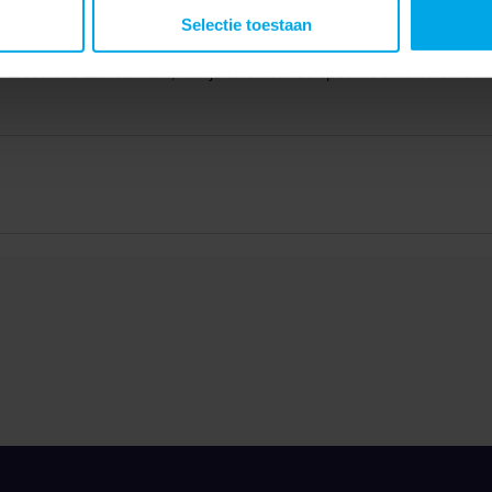
Selectie toestaan
mart Home assortiment
, kun je terecht in de speciale Smart Home 