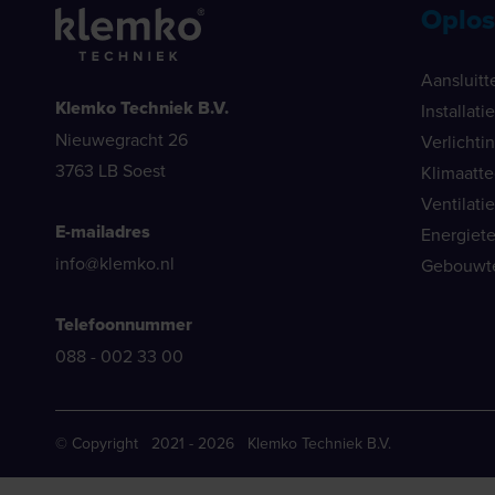
Oplos
Aansluitt
Klemko Techniek B.V.
Installat
Nieuwegracht 26
Verlichti
3763 LB Soest
Klimaatt
Ventilati
E-mailadres
Energiet
info@klemko.nl
Gebouwt
Telefoonnummer
088 - 002 33 00
© Copyright 2021 - 2026 Klemko Techniek B.V.