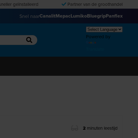
neller geïnstalleerd
Partner van de groothandel
Canalit
Mepac
Lumiko
Bluegrip
Panflex
Snel naar
Powered by
Translate
2
minuten leestijd