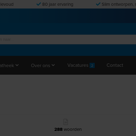
ievoud
80 jaar ervaring
Slim ontworpen, s
Vacatures
Contact
atheek
Over ons
2
288
woorden