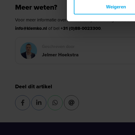
Meer weten?
Weigeren
Voor meer informatie over Lumiko Easy en het uitgebreide
S
info@klemko.nl
of bel
+31 (0)88-0023300
.
Geschreven door
Jelmer Hoekstra
Deel dit artikel