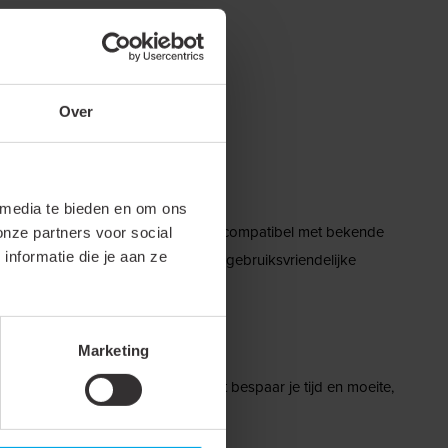
heid te verhogen.
Over
 media te bieden en om ons
eningen. Daarnaast is het volledig compatibel met bekende
onze partners voor social
nformatie die je aan ze
-apparaten voor een harmonieuze, gebruiksvriendelijke
Marketing
gemak en de brede compatibiliteit bespaar je tijd en moeite,