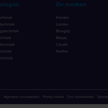
singen
De merken
echniek
Klemko
ietechniek
Lumiko
ngstechniek
Bluegrip
echniek
Mepac
etechniek
Canalit
echniek
Panflex
echniek
Algemene voorwaarden
Privacy beleid
Ons cookiebeleid
Sitema