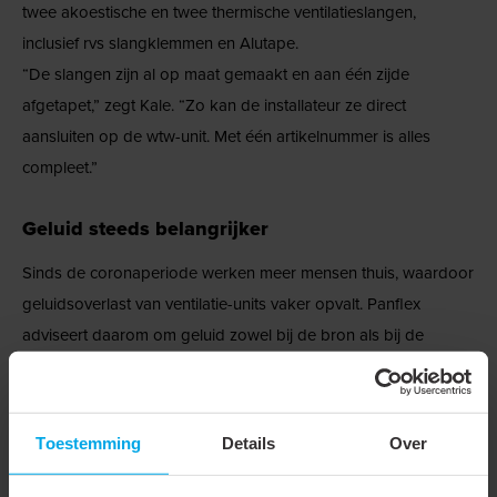
twee akoestische en twee thermische ventilatieslangen,
inclusief rvs slangklemmen en Alutape.
“De slangen zijn al op maat gemaakt en aan één zijde
afgetapet,” zegt Kale. “Zo kan de installateur ze direct
aansluiten op de wtw-unit. Met één artikelnummer is alles
compleet.”
Geluid steeds belangrijker
Sinds de coronaperiode werken meer mensen thuis, waardoor
geluidsoverlast van ventilatie-units vaker opvalt. Panflex
adviseert daarom om geluid zowel bij de bron als bij de
zakleiding te dempen. “Dat voorkomt irritatie en draagt bij aan
een prettiger woonklimaat,” aldus Kale.
Toestemming
Details
Over
Adviseur en kennispartner