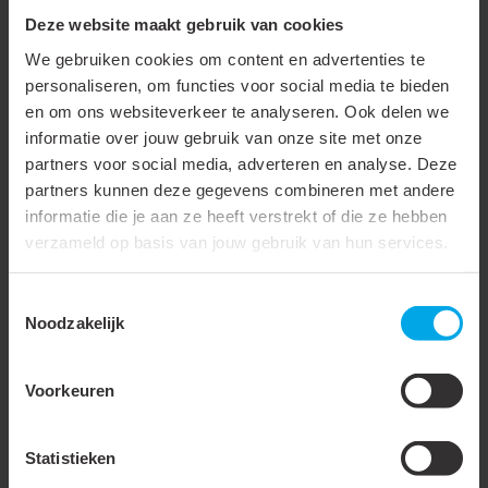
Panflex ontwikkelt zich steeds meer van leverancier tot
Deze website maakt gebruik van cookies
kennispartner. “We worden al in de ontwerpfase betrokken bij
We gebruiken cookies om content en advertenties te
projecten,” vertelt Kale. “Installateurs willen zekerheid over
personaliseren, om functies voor social media te bieden
technische haalbaarheid en onderhoud. Dat meedenken wordt
en om ons websiteverkeer te analyseren. Ook delen we
gewaardeerd.”
informatie over jouw gebruik van onze site met onze
partners voor social media, adverteren en analyse. Deze
Onderhoud en bewustwording
partners kunnen deze gegevens combineren met andere
informatie die je aan ze heeft verstrekt of die ze hebben
Kale merkt dat bewoners bewuster omgaan met ventilatie en
verzameld op basis van jouw gebruik van hun services.
onderhoud. “Bij mechanische ventilatie worden de kanalen
vaak vergeten, terwijl stof zich daar ophoopt. Eens per vijf jaar
Toestemmingsselectie
schoonmaken is geen overbodige luxe. Mensen zien nu dat
Noodzakelijk
goed ventileren net zo belangrijk is als verwarmen.”
Voorkeuren
Ook sterk in rookgasafvoer
Naast ventilatie levert Panflex ook oplossingen voor
Statistieken
rookgasafvoer. Het Inox 1 Gastec QA-systeem bestaat uit