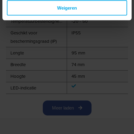
Weigeren
Spanningstype
AC
Temperatuurbestendigheid
-20 - 50
Geschikt voor
IP55
beschermingsgraad (IP)
Lengte
95 mm
Breedte
74 mm
Hoogte
45 mm
LED-indicatie
Meer laden