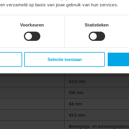
IP55
bben verzameld op basis van jouw gebruik van hun services.
5 - 10000 lx
Voorkeuren
Statistieken
Selectie toestaan
105 mm
62.5 mm
105 mm
68 mm
43.5 mm
Bewegings- en aanwezigheidsm