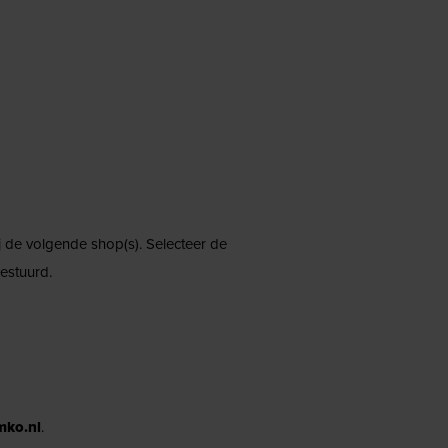
ij de volgende shop(s). Selecteer de
estuurd.
mko.nl
.