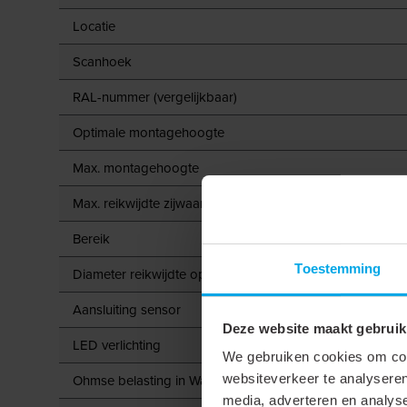
Locatie
Scanhoek
RAL-nummer (vergelijkbaar)
Optimale montagehoogte
Max. montagehoogte
Max. reikwijdte zijwaarts
Bereik
Toestemming
Diameter reikwijdte op vloer
Aansluiting sensor
Deze website maakt gebruik
LED verlichting
We gebruiken cookies om cont
websiteverkeer te analyseren
Ohmse belasting in Watt
media, adverteren en analys