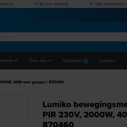
ievoud
80 jaar ervaring
Slim ontworpen, s
Vacatures
Contact
atheek
Over ons
2
 2000W, 40M voor gangen | 870460
Lumiko bewegingsmel
PIR 230V, 2000W, 40
870460