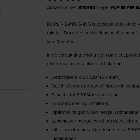
Artikelnummer:
870460
|
Type:
PLF-IB-PIR-
De PLF-IB-PIR-GANG is speciaal ontwikkeld v
ruimtes. Door de speciale lens heeft u maar 1
van 40 meter!
In de verpakking vindt u een compleet pakk
of inbouw in centraaldoos of plafond.
Detectiebereik 2 x 120º (5 x 40m1)
Geschikt voor opbouw of inbouw in centraa
Schakelt tot 800VA ledverlichting
Luxwaarde en tijd instelbaar
Optioneel te gebruiken met pulsschakelaar 
Lensmasker meegeleverd om detectiebereik
Uit te breiden met afstandsbediening 87046
instelgemak