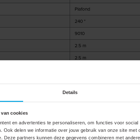
Plafond
240 °
9010
2.5 m
2.5 m
6 m
m1 - 40 x 5
Details
40 m
Geïntegreerd
 van cookies
600 W
ent en advertenties te personaliseren, om functies voor social
. Ook delen we informatie over jouw gebruik van onze site met 
2200 W
e. Deze partners kunnen deze gegevens combineren met andere i