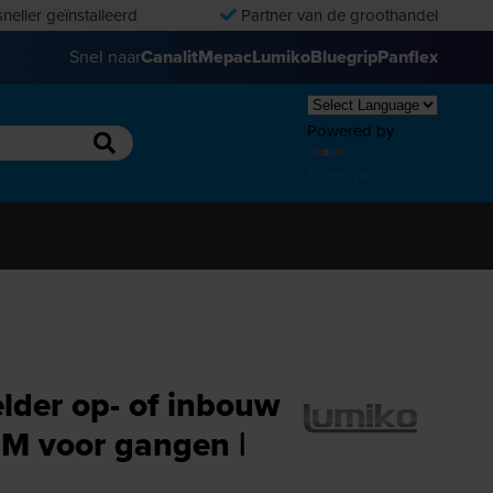
neller geïnstalleerd
Partner van de groothandel
Snel naar
Canalit
Mepac
Lumiko
Bluegrip
Panflex
Powered by
Translate
der op- of inbouw
M voor gangen |