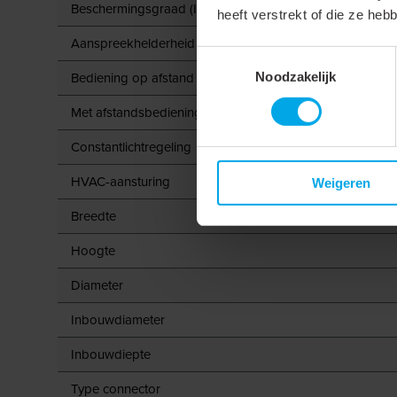
Beschermingsgraad (IP)
heeft verstrekt of die ze he
Aanspreekhelderheid
Toestemmingsselectie
Bediening op afstand
Noodzakelijk
Met afstandsbediening
Constantlichtregeling
HVAC-aansturing
Weigeren
Breedte
Hoogte
Diameter
Inbouwdiameter
Inbouwdiepte
Type connector