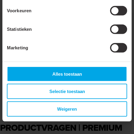
Voorkeuren
Statistieken
Downloads
Marketing
Canalit - Montage instructie - Premium
trillingsdempers
Alles toestaan
Canalit - Brochure
Selectie toestaan
Canalit - Brochure
Weigeren
PRODUCTVRAGEN | PREMIUM