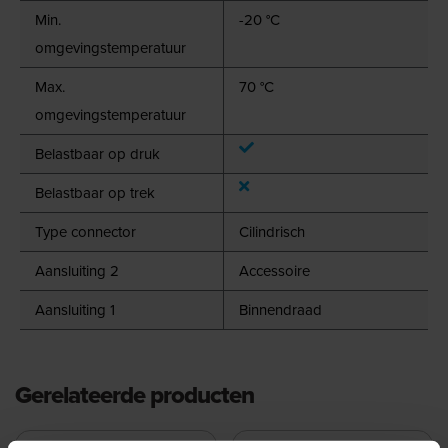
Min.
-20 °C
omgevingstemperatuur
Max.
70 °C
omgevingstemperatuur
Belastbaar op druk
Belastbaar op trek
Type connector
Cilindrisch
Aansluiting 2
Accessoire
Aansluiting 1
Binnendraad
Gerelateerde producten