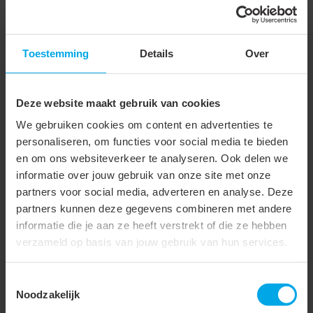
943450
- TDP-
943434
- TDP-M45KG-
L105KG-M10
M10
Toestemming
Details
Over
Deze website maakt gebruik van cookies
Canalit trillingsdemper
Canalit trillingsdemper
We gebruiken cookies om content en advertenties te
premium large 80-
premium medium 25-
personaliseren, om functies voor social media te bieden
105kg - set 2 stuks |
45kg - set 2 stuks |
en om ons websiteverkeer te analyseren. Ook delen we
943450
Deze professionele
943434
Deze professionele
informatie over jouw gebruik van onze site met onze
trillingsdemper biedt
trillingsdemper biedt
partners voor social media, adverteren en analyse. Deze
een effectieve oplossing
een effectieve oplossing
partners kunnen deze gegevens combineren met andere
voor het isoleren van
voor het isoleren van
informatie die je aan ze heeft verstrekt of die ze hebben
trillingen afkomstig van
trillingen afkomstig van
verzameld op basis van jouw gebruik van hun services.
airco- of
airco- of
warmtepompunits. Deze
warmtepompunits. Deze
Bekijken
Bekijken
Large anti- ...
Medium anti- ...
Toestemmingsselectie
Noodzakelijk