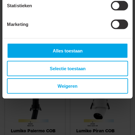
Statistieken
Geschikt voor
pendelophanging
Marketing
Meer laden
Alles toestaan
Gerelateerde producten
Selectie toestaan
863772
- LCB-SIB-PA-
863756
- LCB-SIB-PI-
Weigeren
ZW-WW
W-EWW
Lumiko Palermo COB
Lumiko Piran COB