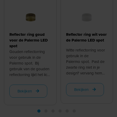
Reflector ring goud
Reflector ring wit voor
voor de Palermo LED
de Palermo LED spot
spot
Witte reflectorring voor
Gouden reflectorring
gebruik in de
voor gebruik in de
Palermo spot. Past de
Palermo spot. Bij
zwarte ring niet in je
gebruik van de gouden
design? vervang hem
reflectorring lijkt het licht
eenvoudig voor een wit
optisch nog warmer, dit
exemplaar. ...
terwijl de Kelvin waarde
Bekijken
Bekijken
...