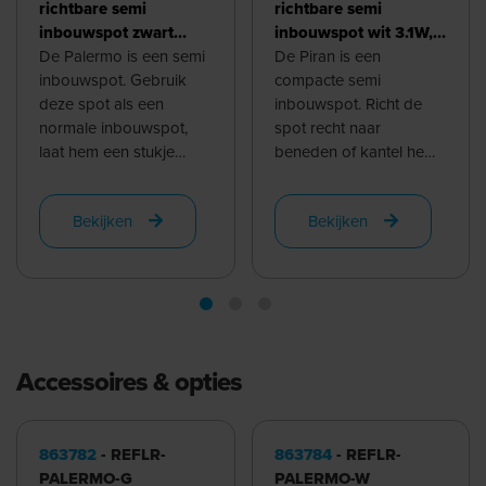
richtbare semi
richtbare semi
inbouwspot zwart
inbouwspot wit 3.1W,
3.1W, 350mA, 3000K
De Palermo is een semi
350mA, 2700K
De Piran is een
inbouwspot. Gebruik
compacte semi
deze spot als een
inbouwspot. Richt de
normale inbouwspot,
spot recht naar
laat hem een stukje
beneden of kantel hem
uitsteken of gebruik
om iets uit te lichten of
hem als richtspot. De
om de ruimte op een
Bekijken
Bekijken
spot wordt ...
speelse manier te ...
Accessoires & opties
863782
- REFLR-
863784
- REFLR-
PALERMO-G
PALERMO-W