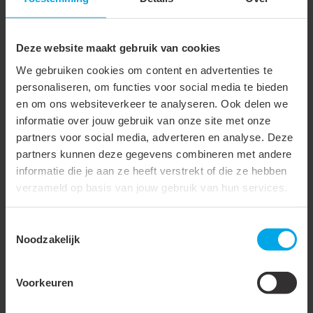
Breedte
30 mm
Hoogte/diepte
89 mm
Deze website maakt gebruik van cookies
Buitendiameter
54 mm
We gebruiken cookies om content en advertenties te
Inbouwbreedte
49 - 50 mm
personaliseren, om functies voor social media te bieden
en om ons websiteverkeer te analyseren. Ook delen we
Inbouwdiameter
49 - 50 mm
informatie over jouw gebruik van onze site met onze
Kleur behuizing
Zwart
partners voor social media, adverteren en analyse. Deze
partners kunnen deze gegevens combineren met andere
Beschermingsgraad
IP20
informatie die je aan ze heeft verstrekt of die ze hebben
frontzijde (IP)
verzameld op basis van jouw gebruik van hun services.
Beschermingsgraad
IP20
Toestemmingsselectie
achterzijde (IP)
Noodzakelijk
Beschermingsgraad (IP)
IP20
Voorkeuren
Geschikt voor
plafondmontage