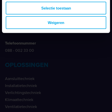
Nieuwegracht 26
3763 LB Soest
Selectie toestaan
E-mailadres
Weigeren
info@klemko.nl
Telefoonnummer
088 - 002 33 00
OPLOSSINGEN
Aansluittechniek
Installatietechniek
Verlichtingstechniek
Klimaattechniek
Ventilatietechniek