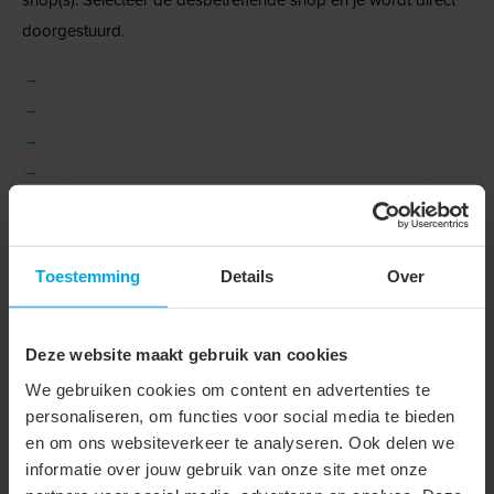
doorgestuurd.
→
→
→
→
Staat jouw groothandel hier niet tussen?
Neem gerust contact met ons op via
+31 88 002 33 00
of per e-mail via
info@klemko.nl
.
Toestemming
Details
Over
Technische gegevens
Deze website maakt gebruik van cookies
We gebruiken cookies om content en advertenties te
Technische gegevens
personaliseren, om functies voor social media te bieden
en om ons websiteverkeer te analyseren. Ook delen we
informatie over jouw gebruik van onze site met onze
Type
Doorlusvoorziening