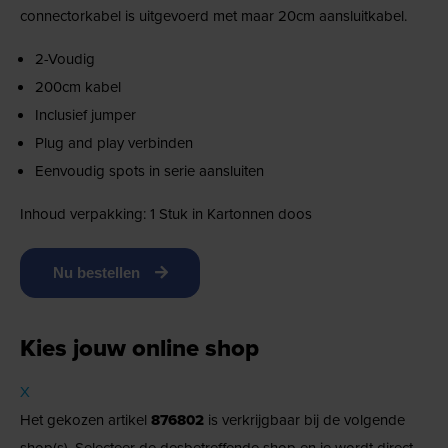
connectorkabel is uitgevoerd met maar 20cm aansluitkabel.
2-Voudig
200cm kabel
Inclusief jumper
Plug and play verbinden
Eenvoudig spots in serie aansluiten
Inhoud verpakking: 1 Stuk in Kartonnen doos
Nu bestellen
Kies jouw online shop
X
Het gekozen artikel
876802
is verkrijgbaar bij de volgende
shop(s). Selecteer de desbetreffende shop en je wordt direct