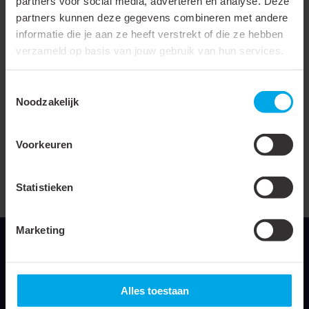
partners voor social media, adverteren en analyse. Deze
toebehoren/onderdelen
partners kunnen deze gegevens combineren met andere
informatie die je aan ze heeft verstrekt of die ze hebben
Kleur
Wit
verzameld op basis van jouw gebruik van hun services.
Aantal aders
2
Toestemmingsselectie
Nom. doorsnede
0.14 mm²
Noodzakelijk
Kabellengte
200 cm
Voorkeuren
Geschikt voor max. aantal
2
connectors
Statistieken
Toebehoren
Marketing
Alles toestaan
Klemko Techniek B.V.