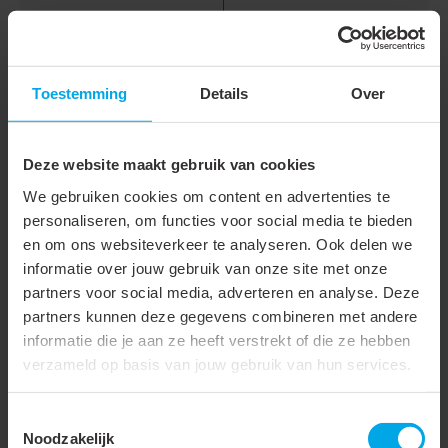
Lichtuittrede
Direct
Uitvoering van
Glanzend
raster/reflector
Toestemming
Details
Over
Reflector geperforeerd
Hoogte/diepte
15 mm
Deze website maakt gebruik van cookies
We gebruiken cookies om content en advertenties te
Diameter
28 mm
personaliseren, om functies voor social media te bieden
Bevestiging van de
Schroefdraad
en om ons websiteverkeer te analyseren. Ook delen we
armatuurkap/lichtglasbol
informatie over jouw gebruik van onze site met onze
partners voor social media, adverteren en analyse. Deze
partners kunnen deze gegevens combineren met andere
informatie die je aan ze heeft verstrekt of die ze hebben
Gerelateerde producten
verzameld op basis van jouw gebruik van hun services.
863778
- LCB-SIB-PA-
863776
- LCB-SIB-PA-
Toestemmingsselectie
Noodzakelijk
W-WW
W-EWW