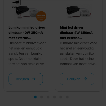
Lumiko mini led driver
Mini led driver
dimbaar 10W-350mA
dimbaar 4W-350mA
met externe
met externe
aansluitbox en
Dimbare minidriver voor
aansluitbox en
Dimbare minidriver voor
dubbelvoudige plug
het snel en eenvoudig
enkelvoudige plug and
het snel en eenvoudig
and play
aansluiten van Lumiko
play connector |
aansluiten van Lumiko
connectorbox |
spots. Door het kleine
860300
spots. Door het kleine
860052
formaat van deze driver
formaat van deze driver
is deze vrijwel overal
is deze vrijwel overal
toepasbaar. De driver
toepasbaar. De driver
Bekijken
Bekijken
past ...
past ...