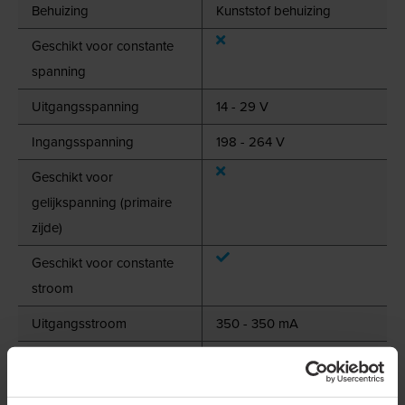
Behuizing
Kunststof behuizing
Geschikt voor constante
spanning
Uitgangsspanning
14 - 29 V
Ingangsspanning
198 - 264 V
Geschikt voor
gelijkspanning (primaire
zijde)
Geschikt voor constante
stroom
Uitgangsstroom
350 - 350 mA
Constante stroom
instelbaar