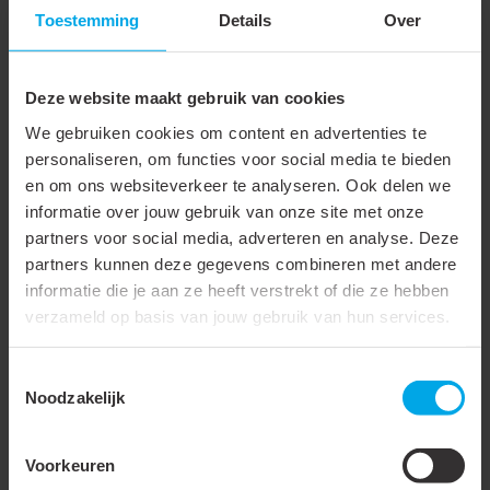
Beschermingsgraad (IP)
IP20
Toestemming
Details
Over
Beschermingsklasse
II
volgens IEC 61140
Deze website maakt gebruik van cookies
Geschikt voor
We gebruiken cookies om content en advertenties te
personaliseren, om functies voor social media te bieden
buitengebruik
en om ons websiteverkeer te analyseren. Ook delen we
Lengte
58 mm
informatie over jouw gebruik van onze site met onze
partners voor social media, adverteren en analyse. Deze
Breedte
36 mm
partners kunnen deze gegevens combineren met andere
Hoogte
20 mm
informatie die je aan ze heeft verstrekt of die ze hebben
verzameld op basis van jouw gebruik van hun services.
Arbeidsfactor
0.9
Max. inschakelstroom
5 A
Toestemmingsselectie
Noodzakelijk
Omgevingstemperatuur
-20 - 60 °C
Behuizing kleur
Wit
Voorkeuren