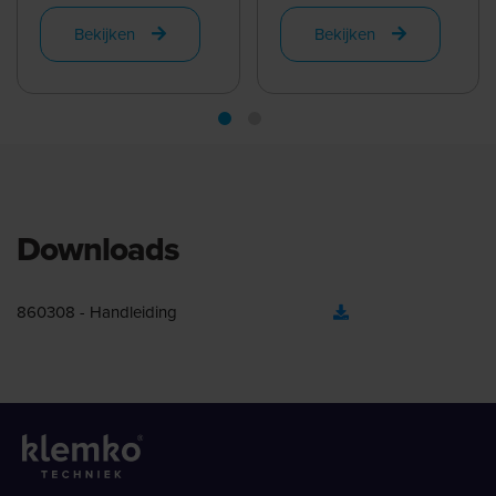
professionele verlichting
aantal lichtbronnen of
Bekijken
Bekijken
met een led ...
drivers ...
Downloads
860308 - Handleiding