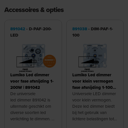
Accessoires & opties
891042
- D-PAF-200-
891038
- DIM-PAF-1-
LED
100
Lumiko Led dimmer
Lumiko Led dimmer
voor fase afsnijding 1-
voor klein vermogen
200W | 891042
fase afsnijding 1-100W
De universele
| 891038
Universele LED dimmer
led dimmer 891042 is
voor klein vermogen.
uitermate geschikt om
Deze led dimmer biedt
diverse soorten led
bij het gebruik van
verlichting te dimmen. Of
lichtere belastingen tot
u nu retrofit of
100W en een lager