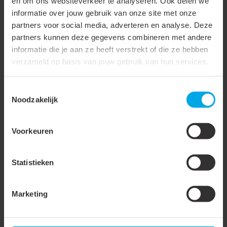
en om ons websiteverkeer te analyseren. Ook delen we
informatie over jouw gebruik van onze site met onze
Met bekabeling
partners voor social media, adverteren en analyse. Deze
partners kunnen deze gegevens combineren met andere
Ingebouwde ventilator
informatie die je aan ze heeft verstrekt of die ze hebben
Aantal kanalen
1
verzameld op basis van jouw gebruik van hun services.
Frequentie
50 - 60 Hz
Toestemmingsselectie
ingangsspanning
Noodzakelijk
Zelfstandig werkend
Voorkeuren
SELV
Overbelastingsbeveiliging
Statistieken
Meer laden
Marketing