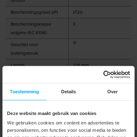
stroom
Beschermingsgraad (IP)
IP20
Beschermingsklasse
II
volgens IEC 61140
Geschikt voor
buitengebruik
Lengte
128 mm
Breedte
52 mm
Hoogte
30 mm
Toestemming
Details
Over
Nom. (meet)frequentie
50 - 60 Hz
Arbeidsfactor
0.95
Deze website maakt gebruik van cookies
We gebruiken cookies om content en advertenties te
Omgevingstemperatuur
-25 - 50 °C
personaliseren, om functies voor social media te bieden
Behuizing kleur
Wit