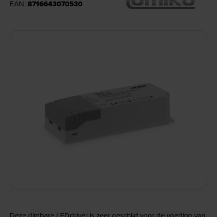
EAN:
8716643070530
Deze dimbare LEDdriver is zeer geschikt voor de voeding van