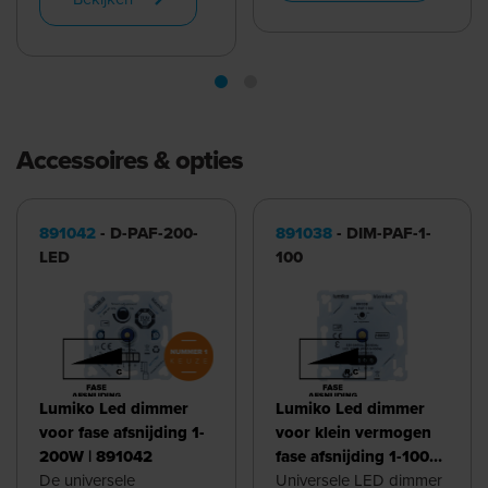
23mm hoogte en maar
...
Accessoires & opties
891042
- D-PAF-200-
891038
- DIM-PAF-1-
LED
100
Lumiko Led dimmer
Lumiko Led dimmer
voor fase afsnijding 1-
voor klein vermogen
200W | 891042
fase afsnijding 1-100W
De universele
| 891038
Universele LED dimmer