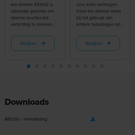
led dimmer 891042 is
voor klein vermogen.
uitermate geschikt om
Deze led dimmer biedt
diverse soorten led
bij het gebruik van
verlichting te dimmen. Of
lichtere belastingen tot
u nu retrofit of
100W en een lager
professionele verlichting
aantal lichtbronnen of
Bekijken
Bekijken
met een led ...
drivers ...
Downloads
860261 - Handleiding