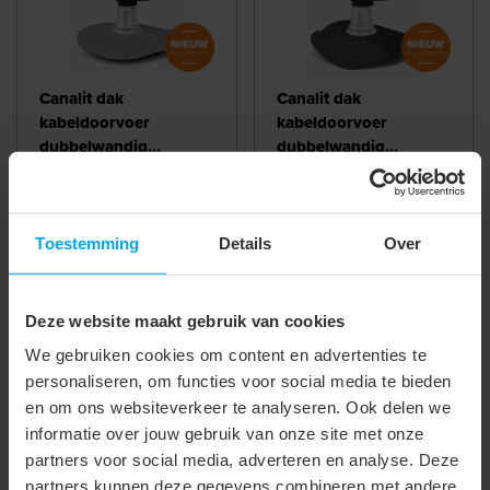
Canalit dak
Canalit dak
kabeldoorvoer
kabeldoorvoer
dubbelwandig
dubbelwandig
geïsoleerd Ø80mm,
Dubbelwandige
geïsoleerd Ø80mm,
Dubbelwandige
bitumen manchet |
Ø80mm geïsoleerde
EPDM (Resitrix)
Ø80mm geïsoleerde
943513
dakdoorvoer met
manchet | 943516
dakdoorvoer met
bitumen manchet. PV,
zelfklevende EPDM
Toestemming
Details
Over
airco of warmtepomp
(RESITRIX®) manchet.
leidingen doorvoeren
PV, airco of
door een plat dak is
warmtepomp kabels en
Deze website maakt gebruik van cookies
Bekijken
Bekijken
geen probleem met ...
...
We gebruiken cookies om content en advertenties te
personaliseren, om functies voor social media te bieden
en om ons websiteverkeer te analyseren. Ook delen we
informatie over jouw gebruik van onze site met onze
partners voor social media, adverteren en analyse. Deze
partners kunnen deze gegevens combineren met andere