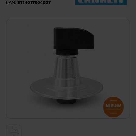
EAN:
8714017604527