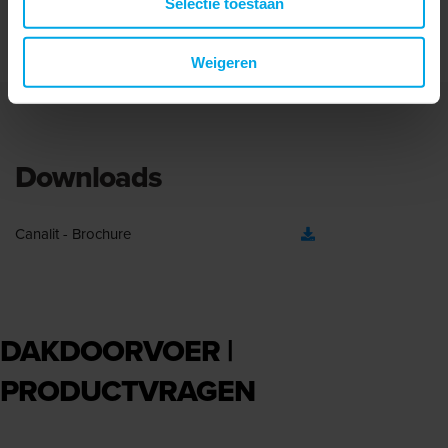
Selectie toestaan
Weigeren
Downloads
Canalit - Brochure
DAKDOORVOER |
PRODUCTVRAGEN