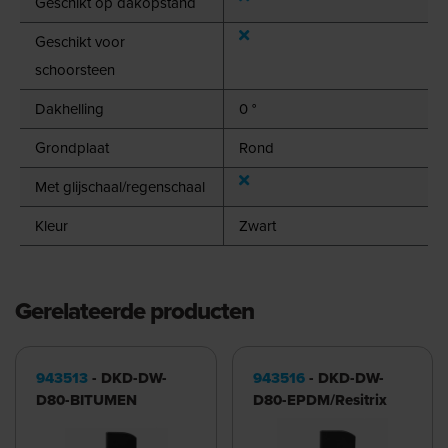
Geschikt op dakopstand
Geschikt voor
schoorsteen
Dakhelling
0 °
Grondplaat
Rond
Met glijschaal/regenschaal
Kleur
Zwart
Gerelateerde producten
943513
- DKD-DW-
943516
- DKD-DW-
D80-BITUMEN
D80-EPDM/Resitrix