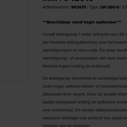
Artikelnummer:
942615
|
Type:
LW-280-G
| E
***Beschikbaar vanaf begin september***
Canalit leidingwrap 1 meter antraciet voor 6
een flexibele leidingafwerking voor het besch
warmtepompen en airco-units. De wrap wordt
warmtepomp- of aircokanalen niet meer kunne
flexibele traject richting de buitenunit.
De leidingwrap beschermt de aanwezige isolat
zoals hagel, vallende takken of tuinonderhou
pikschade door vogels. Door de isolatie intact
laatste leidingdeel richting de buitenunit voor
voor onderhoud. De stevige klittenbandsluitin
waardoor montage ook achteraf kan plaatsvin
brengen van de leidingen.