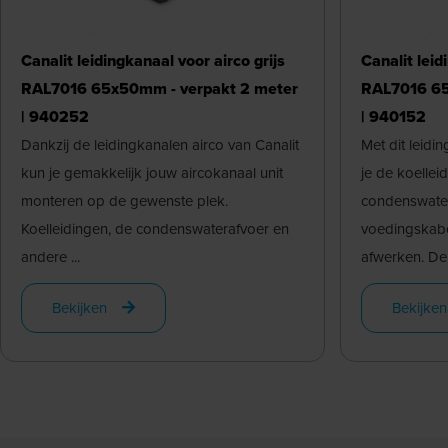
Canalit leidingkanaal voor airco grijs
Canalit leid
RAL7016 65x50mm - verpakt 2 meter
RAL7016 65
| 940252
| 940152
Dankzij de leidingkanalen airco van Canalit
Met dit leidi
kun je gemakkelijk jouw aircokanaal unit
je de koellei
monteren op de gewenste plek.
condenswate
Koelleidingen, de condenswaterafvoer en
voedingskabel
andere ...
afwerken. De .
Bekijken
Bekijken