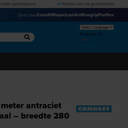
neller geïnstalleerd
Partner van de groothandel
Canalit
Mepac
Lumiko
Bluegrip
Panflex
Snel naar
Powered by
Translate
 meter antraciet
aal – breedte 280