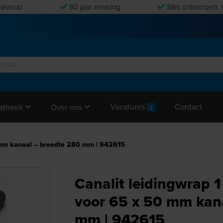
ievoud
80 jaar ervaring
Slim ontworpen, s
Vacatures
Contact
atheek
Over ons
2
0 mm kanaal – breedte 280 mm | 942615
Canalit leidingwrap 1
voor 65 x 50 mm kan
mm | 942615