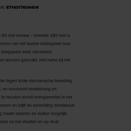
AN:
8714017604404
5 x 50 mm kanaal – breedte 280 mm is
ermen van het laatste leidingdeel naar
 toegepast waar standaard
n worden gebruikt, met name bij het
ie tegen lichte mechanische belasting,
d, en voorkomt nesteldrang en
 te houden wordt energieverlies in het
komen en blijft de aansluiting bereikbaar
g maakt openen en sluiten mogelijk,
den na het afvullen en op druk