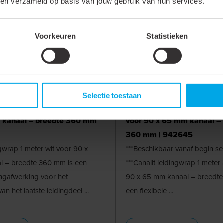
bben verzameld op basis van jouw gebruik van hun services.
Voorkeuren
Statistieken
Selectie toestaan
dingwrap 1 meter wit voor
Canalit leidingwrap 1 mete
 kanaal – breedte 360 mm
voor 90 x 65 mm kanaal –
360 mm | 942645
ngwrap 1 meter wit voor 90 x
***Beschikbaar vanaf begin s
 – breedte 360 mm is een
***Canalit leidingwrap 1 meter 
dingafwerking voor het
90 x 65 mm kanaal – breedt
n het laatste leidingdeel ...
een flexibele ...