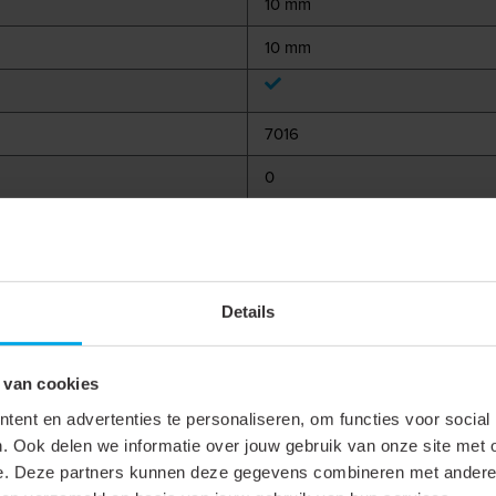
10 mm
10 mm
7016
0
IP00
IK00
Leidingwrap
Details
 van cookies
ent en advertenties te personaliseren, om functies voor social
. Ook delen we informatie over jouw gebruik van onze site met 
 LW-360-W
942645
- LW-360-G
e. Deze partners kunnen deze gegevens combineren met andere i