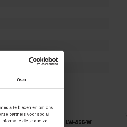
Over
 media te bieden en om ons
onze partners voor social
942650
- LW-455-W
nformatie die je aan ze