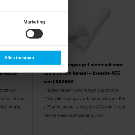
Marketing
Alles toestaan
r antraciet
Canalit leidingwrap 1 meter wit voor
 breedte
125 x 75 mm kanaal – breedte 455
mm | 942650
eptember
***Beschikbaar vanaf begin september
antraciet voor
***Canalit leidingwrap 1 meter wit voor 125
e360 mm is
x 75 mm kanaal – breedte 455 mm is een
flexibele leidingafwerking voor ...