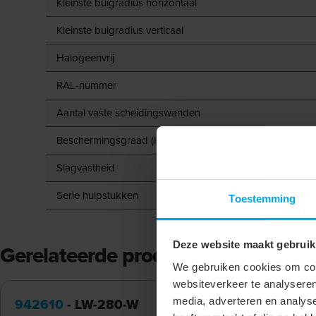
Kleinste buigradius horizontaal
Kleinste buigradius verticaal
Halogeenvrij
RAL-nummer
Aantal vaste scheidingswanden
Beschermingsgraad (IP)
Slagvastheid
Serie hulpstukken
Toestemming
Deze website maakt gebruik
Gerelateerde producten
We gebruiken cookies om cont
websiteverkeer te analyseren
942610
- LW-280-W
942640
-
media, adverteren en analys