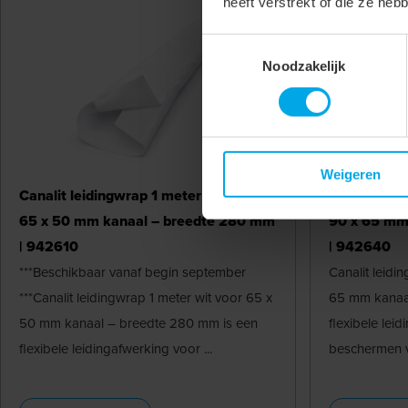
heeft verstrekt of die ze he
Toestemmingsselectie
Noodzakelijk
Weigeren
Canalit leidingwrap 1 meter wit voor
Canalit lei
65 x 50 mm kanaal – breedte 280 mm
90 x 65 mm
| 942610
| 942640
***Beschikbaar vanaf begin september
Canalit leidi
***Canalit leidingwrap 1 meter wit voor 65 x
65 mm kanaal
50 mm kanaal – breedte 280 mm is een
flexibele lei
flexibele leidingafwerking voor ...
beschermen va