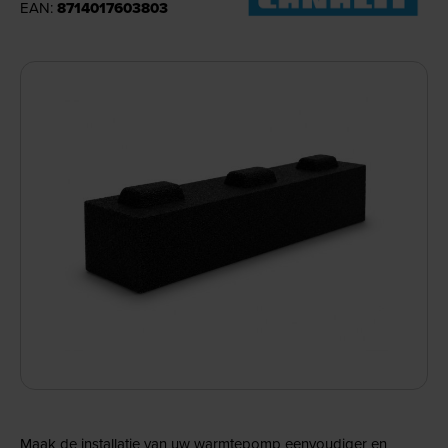
EAN:
8714017603803
Maak de installatie van uw warmtepomp eenvoudiger en