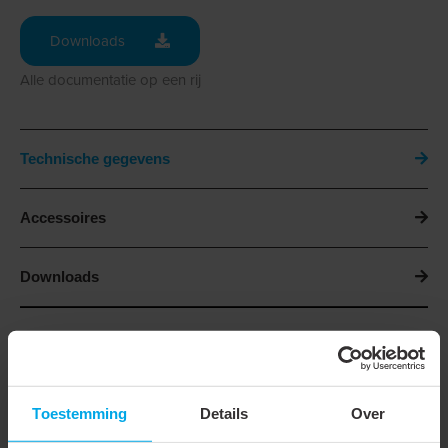
Downloads
Alle documentatie op een rij
Technische gegevens
Accessoires
Downloads
Technische gegevens
Hoogte
110 mm
Toestemming
Details
Over
Breedte
160 mm