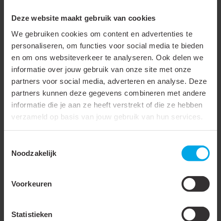
Lengte
600 mm
Deze website maakt gebruik van cookies
Kleur
Zwart
We gebruiken cookies om content en advertenties te
personaliseren, om functies voor social media te bieden
Max. belasting
470 kg
en om ons websiteverkeer te analyseren. Ook delen we
informatie over jouw gebruik van onze site met onze
Setuitvoering
partners voor social media, adverteren en analyse. Deze
Onderdeel serie
Ophoogblokken
partners kunnen deze gegevens combineren met andere
informatie die je aan ze heeft verstrekt of die ze hebben
verzameld op basis van jouw gebruik van hun services.
Accessoires & opties
Toestemmingsselectie
Noodzakelijk
943239
- RS-OBK-600-
943404
- TD-V 100KG
470KG
M8
Voorkeuren
Statistieken