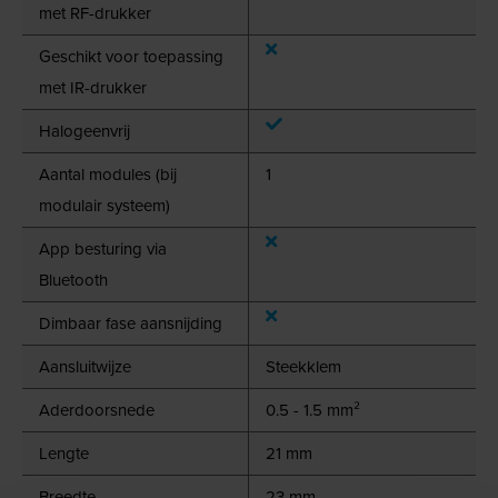
met RF-drukker
Geschikt voor toepassing
met IR-drukker
Halogeenvrij
Aantal modules (bij
1
modulair systeem)
App besturing via
Bluetooth
Dimbaar fase aansnijding
Aansluitwijze
Steekklem
Aderdoorsnede
0.5 - 1.5 mm²
Lengte
21 mm
Breedte
23 mm