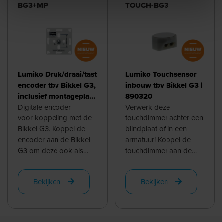
BG3+MP
TOUCH-BG3
Lumiko Druk/draai/tast
Lumiko Touchsensor
encoder tbv Bikkel G3,
inbouw tbv Bikkel G3 |
inclusief montageplaat
890320
| 891310
Digitale encoder
Verwerk deze
voor koppeling met de
touchdimmer achter een
Bikkel G3. Koppel de
blindplaat of in een
encoder aan de Bikkel
armatuur! Koppel de
G3 om deze ook als
touchdimmer aan de
druk/draaimmer te
pulsuitgang van de
bedienen. De dimknop
Bikkel G3 en plak deze
Bekijken
Bekijken
...
vervolgens achter de ...