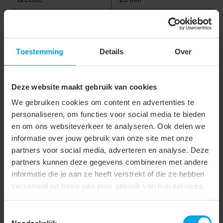
Hoogte
30 mm
Min. diepte van de
12 mm
inbouwdoos
Toestemming
Details
Over
Meer laden
Deze website maakt gebruik van cookies
We gebruiken cookies om content en advertenties te
personaliseren, om functies voor social media te bieden
Gerelateerde producten
en om ons websiteverkeer te analyseren. Ook delen we
informatie over jouw gebruik van onze site met onze
partners voor social media, adverteren en analyse. Deze
890300
- BIKKEL LED
partners kunnen deze gegevens combineren met andere
200
informatie die je aan ze heeft verstrekt of die ze hebben
verzameld op basis van jouw gebruik van hun services.
Toestemmingsselectie
Noodzakelijk