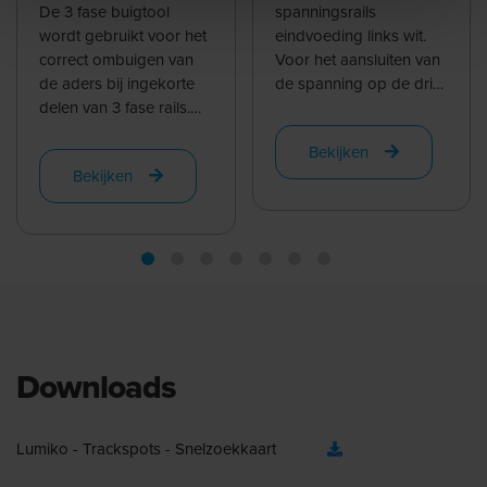
aders
De 3 fase buigtool
spanningsrails
wordt gebruikt voor het
eindvoeding links wit.
correct ombuigen van
Voor het aansluiten van
de aders bij ingekorte
de spanning op de drie
delen van 3 fase rails.
fase rail. Geschikt voor
Wanneer een 3 fase rail
koppeling met Nordic
Bekijken
op maat gemaakt wordt
Global ...
Bekijken
is het voor een ...
Downloads
Lumiko - Trackspots - Snelzoekkaart