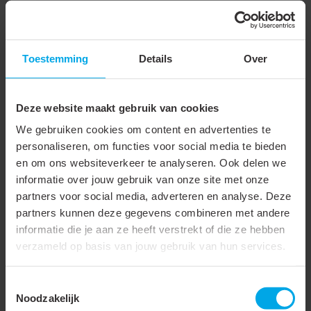
Gerelateerde producten
Toestemming
Details
Over
876369
- LR-3F-L200-
876336
- LR-3F-L100-
ZW
W
Deze website maakt gebruik van cookies
We gebruiken cookies om content en advertenties te
personaliseren, om functies voor social media te bieden
en om ons websiteverkeer te analyseren. Ook delen we
3 fase rails - rail
3 fase rails - rail
informatie over jouw gebruik van onze site met onze
200cm, zwart
100cm, wit (RAL9010)
partners voor social media, adverteren en analyse. Deze
(RAL9005)
Euro 3 fase
partners kunnen deze gegevens combineren met andere
Euro 3 fase
spanningsrails rail wit
informatie die je aan ze heeft verstrekt of die ze hebben
spanningsrails rail zwart
100cm. Spanningsrailen
verzameld op basis van jouw gebruik van hun services.
200cm. Spanningsrailen
zijn een flexibele basis
zijn een flexibele basis
voor verlichting. Plaats
voor verlichting. Plaats
Toestemmingsselectie
of verplaats eenvoudig
of verplaats eenvoudig
Noodzakelijk
spots op de gewenste
spots op de gewenste