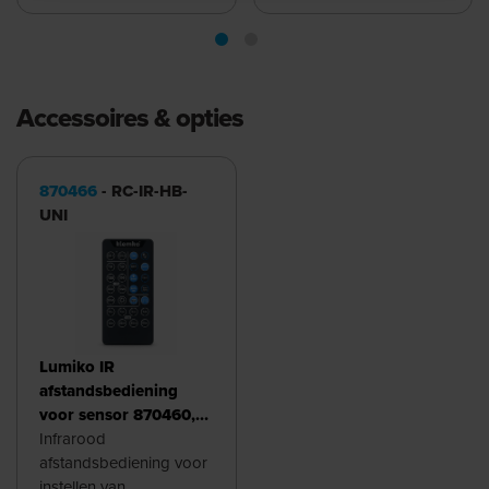
Accessoires & opties
870466
- RC-IR-HB-
UNI
Lumiko IR
afstandsbediening
voor sensor 870460,
..64, ..74, ..76, ..78 en
Infrarood
..80 | 870466
afstandsbediening voor
instellen van