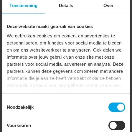
Toestemming
Details
Over
Breedte
105 mm
Hoogte
44.5 mm
Deze website maakt gebruik van cookies
Inbouwhoogte
43.5 mm
We gebruiken cookies om content en advertenties te
Diameter
105 mm
personaliseren, om functies voor social media te bieden
en om ons websiteverkeer te analyseren. Ook delen we
Inbouwdiameter
68 mm
informatie over jouw gebruik van onze site met onze
partners voor social media, adverteren en analyse. Deze
Inbouwdiepte
43.5 mm
partners kunnen deze gegevens combineren met andere
Inbouwmaat
68 mm
informatie die je aan ze heeft verstrekt of die ze hebben
verzameld op basis van jouw gebruik van hun services.
Meer laden
Toestemmingsselectie
Noodzakelijk
Gerelateerde producten
Voorkeuren