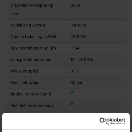
Diameter reikwijdte op
24 m
vloer
Aansluiting sensor
3 aderig
Ohmse belasting in Watt
2300 W
Beschermingsgraad (IP)
IP54
Aanspreekhelderheid
10 - 2000 lx
Min. nalooptijd
30 s
Max. nalooptijd
30 min
Bediening op afstand
Met afstandsbediening
Constantlichtregeling
HVAC-aansturing