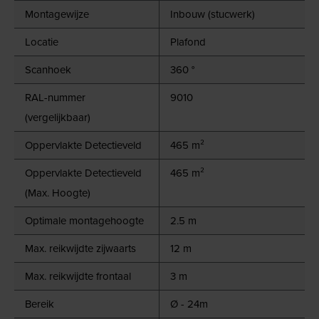
Montagewijze
Inbouw (stucwerk)
Locatie
Plafond
Scanhoek
360 °
RAL-nummer
9010
(vergelijkbaar)
Oppervlakte Detectieveld
465 m²
Oppervlakte Detectieveld
465 m²
(Max. Hoogte)
Optimale montagehoogte
2.5 m
Max. reikwijdte zijwaarts
12 m
Max. reikwijdte frontaal
3 m
Bereik
Ø - 24m