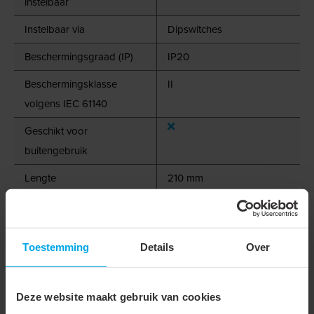
instelbaar
Instelbaar via
Dipswitches
Beschermingsgraad (IP)
IP20
Beschermingsklasse
II
volgens IEC 61140
Geschikt voor
buitengebruik
Lengte
210 mm
Breedte
50 mm
Hoogte
32 mm
Toestemming
Details
Over
Nom. (meet)frequentie
50 - 60 Hz
Arbeidsfactor
0.97
Deze website maakt gebruik van cookies