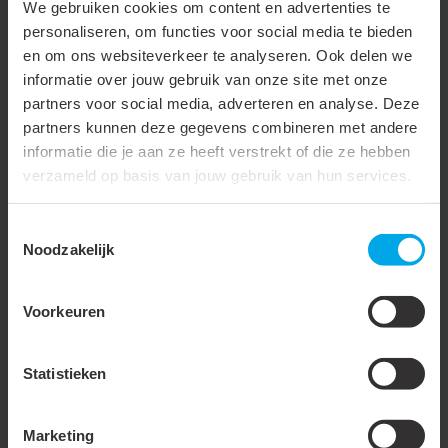
Max. inschakelstroom
8 A
We gebruiken cookies om content en advertenties te
personaliseren, om functies voor social media te bieden
Omgevingstemperatuur
-20 - 45 °C
en om ons websiteverkeer te analyseren. Ook delen we
Behuizing kleur
Wit
informatie over jouw gebruik van onze site met onze
partners voor social media, adverteren en analyse. Deze
Met bekabeling
partners kunnen deze gegevens combineren met andere
informatie die je aan ze heeft verstrekt of die ze hebben
Ingebouwde ventilator
verzameld op basis van jouw gebruik van hun services.
Aantal kanalen
1
Toestemmingsselectie
Noodzakelijk
Meer laden
Voorkeuren
Accessoires & opties
Statistieken
876642
- LED-SPOT-
863573
- LCB-IBM-W-
WW
WW
Marketing