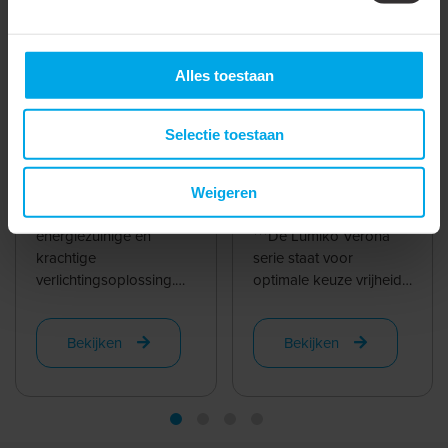
Alles toestaan
Aluminium Venice
Lumiko Verona COB
Selectie toestaan
XPG LED spot 2.1W,
LED module wit 3000K
700mA, 3000K, IP44
3,1W, 350mA, IP44
De Lumiko Venice XPG
***Vernieuwd model,
Weigeren
LED-inbouwspot is een
verbeterde efficiëntie
energiezuinige en
***De Lumiko Verona
krachtige
serie staat voor
verlichtingsoplossing.
optimale keuze vrijheid
Dankzij de kleine
in verlichting. De Verona
inbouwmaat is deze
famillie bestaat uit een ...
Bekijken
Bekijken
spot geschikt voor ...