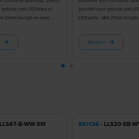
or constante spanning, 24Vdc,
Leddriver voor constante spa
 gebruik met LEDstrips of
geschikt voor gebruik met LED
t 21mm hoogte en maar ...
LEDspots. Met 21mm hoogte e
Bekijken
 LLS67-B-WW-5M
861126
- LLS20-EB-