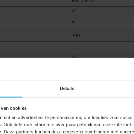
176 - 264 V
IP67
I
305 mm
30 mm
Details
21 mm
50 - 60 Hz
 van cookies
0.92
ent en advertenties te personaliseren, om functies voor social
. Ook delen we informatie over jouw gebruik van onze site met 
-20 - 50 °C
e. Deze partners kunnen deze gegevens combineren met andere i