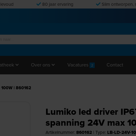
ievoud
80 jaar ervaring
Slim ontworpen, s
Vacatures
Contact
atheek
Over ons
2
x 100W | 860162
Lumiko led driver IP
spanning 24V max 1
Artikelnummer:
860162
|
Type:
LB-LD-24V-1