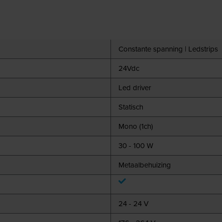
Constante spanning | Ledstrips
24Vdc
Led driver
Statisch
Mono (1ch)
30 - 100 W
Metaalbehuizing
24 - 24 V