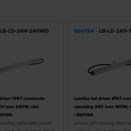
 LB-LD-24V-240WD
860194
- LB-LD-24V
driver IP67 constante
Lumiko led driver IP67 con
4V max 240W, niet
spanning 24V max 160W, n
860196
| 860194
voeding, extra slank model!
Lineare LED-voeding, extra s