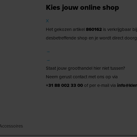
Kies jouw online shop
X
Het gekozen artikel
860162
is verkrijgbaar b
desbetreffende shop en je wordt direct doorg
→
→
Staat jouw groothandel hier niet tussen?
Neem gerust contact met ons op via
+31 88 002 33 00
of per e-mail via
info@kle
Accessoires