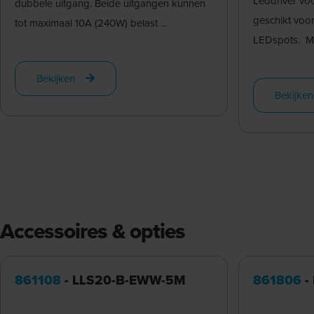
Leddriver vo
dubbele uitgang. Beide uitgangen kunnen
geschikt voor
tot maximaal 10A (240W) belast ...
LEDspots. Me
Bekijken
Bekijken
Accessoires & opties
861108
- LLS20-B-EWW-5M
861806
-