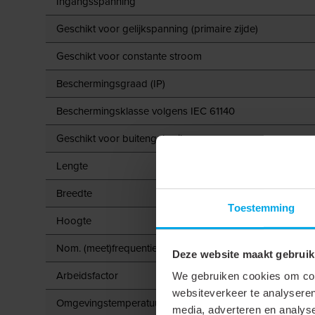
Ingangsspanning
Geschikt voor gelijkspanning (primaire zijde)
Geschikt voor constante stroom
Beschermingsgraad (IP)
Beschermingsklasse volgens IEC 61140
Geschikt voor buitengebruik
Lengte
Breedte
Toestemming
Hoogte
Nom. (meet)frequentie
Deze website maakt gebruik
Arbeidsfactor
We gebruiken cookies om cont
websiteverkeer te analyseren
Omgevingstemperatuur
media, adverteren en analys