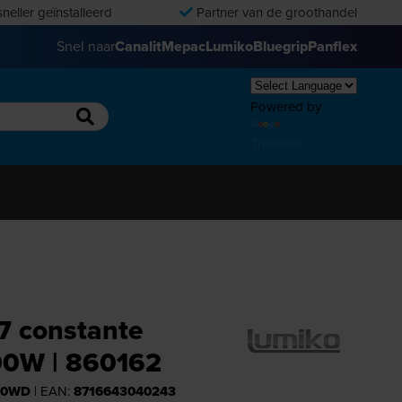
neller geïnstalleerd
Partner van de groothandel
Snel naar
Canalit
Mepac
Lumiko
Bluegrip
Panflex
Powered by
Translate
67 constante
00W | 860162
00WD
| EAN:
8716643040243