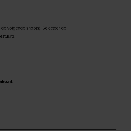
ij de volgende shop(s). Selecteer de
estuurd.
mko.nl
.