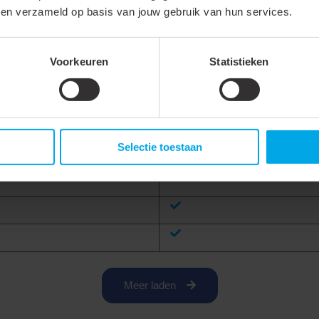
bben verzameld op basis van jouw gebruik van hun services.
Aluminium
Voorkeuren
Statistieken
1
50 - 60 Hz
Selectie toestaan
Meer laden