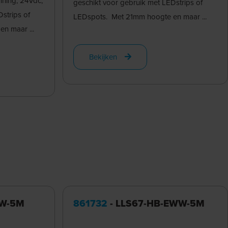
nning, 24Vdc,
geschikt voor gebruik met LEDstrips of
strips of
LEDspots. Met 21mm hoogte en maar ...
n maar ...
Bekijken
WW-5M
861732
- LLS67-HB-EWW-5M