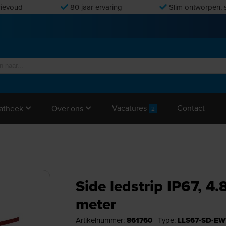
ievoud
80 jaar ervaring
Slim ontworpen, s
Vacatures
Contact
atheek
Over ons
2
Side ledstrip IP67, 4
meter
Artikelnummer:
861760
|
Type:
LLS67-SD-E