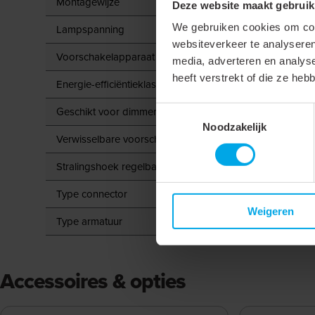
Montagewijze
Deze website maakt gebruik
We gebruiken cookies om cont
Lampspanning
websiteverkeer te analyseren
Voorschakelapparaat
media, adverteren en analys
heeft verstrekt of die ze he
Energie-efficiëntieklasse van de ingebouwde lamp
Geschikt voor dimmer
Toestemmingsselectie
Noodzakelijk
Verwisselbare voorschakelapparatuur
Stralingshoek regelbaar
Type connector
Weigeren
Type armatuur
Accessoires & opties