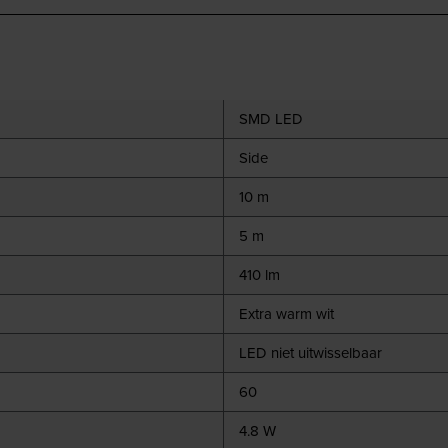
SMD LED
Side
10 m
5 m
410 lm
Extra warm wit
LED niet uitwisselbaar
60
4.8 W