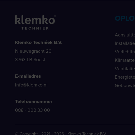
OPLO
Aansluitt
Klemko Techniek B.V.
Installat
Nieuwegracht 26
Verlichti
3763 LB Soest
Klimaatt
Ventilati
E-mailadres
Energiet
info@klemko.nl
Gebouwt
Telefoonnummer
088 - 002 33 00
© Copyright 2021 - 2026 Klemko Techniek B.V.