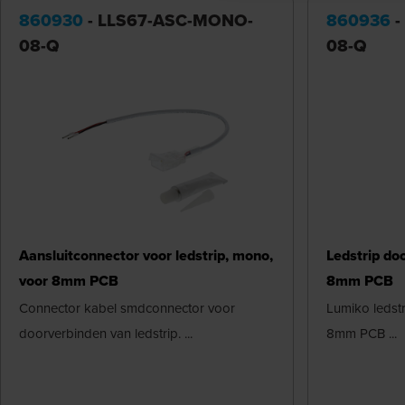
860930
- LLS67-ASC-MONO-
860936
-
08-Q
08-Q
Aansluitconnector voor ledstrip, mono,
Ledstrip do
voor 8mm PCB
8mm PCB
Connector kabel smdconnector voor
Lumiko ledst
doorverbinden van ledstrip. ...
8mm PCB ...