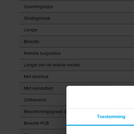
Spanningstype
Stralingshoek
Lengte
Breedte
Kleinste buigradius
Lengte van de enkele secties
Met eindstuk
Met aansluitset
Zelfklevend
Beschermingsgraad (IP)
Toestemming
Breedte PCB