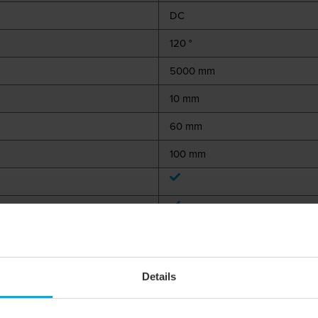
DC
120 °
5000 mm
10 mm
60 mm
100 mm
IP67
Details
8 mm