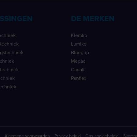
SSINGEN
DE MERKEN
echniek
Klemko
ietechniek
Lumiko
ngstechniek
Bluegrip
echniek
Mepac
etechniek
Canalit
echniek
Panflex
echniek
Algemene voorwaarden
Privacy beleid
Ons cookiebeleid
Sitema