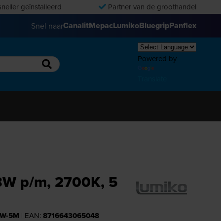
neller geïnstalleerd
Partner van de groothandel
Canalit
Mepac
Lumiko
Bluegrip
Panflex
Snel naar
Powered by
Translate
.8W p/m, 2700K, 5
WW-5M
| EAN:
8716643065048