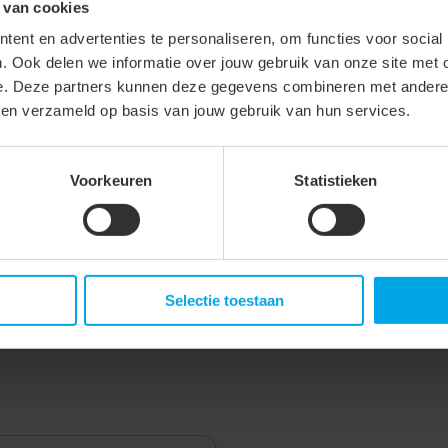
Opbouw/inbouw
 van cookies
ent en advertenties te personaliseren, om functies voor social
24 - 24 V
. Ook delen we informatie over jouw gebruik van onze site met 
LED regeling spanningsgestuur
e. Deze partners kunnen deze gegevens combineren met andere i
bben verzameld op basis van jouw gebruik van hun services.
A++, A+, A (LED)
Voorkeuren
Statistieken
Nee
Ledstrip
Selectie toestaan
Ledstrip