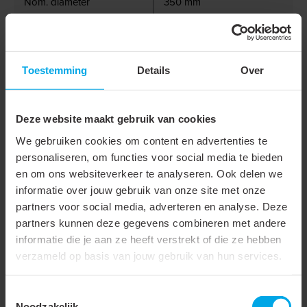
Nom. diameter
350 mm
Binnendiameter
350 mm
Materiaal slang
Polyester PVC coating
Toestemming
Details
Over
Buitenhoes
280 g/m²
Met EA/EU (polyurethaan)
Deze website maakt gebruik van cookies
binnenwand
We gebruiken cookies om content en advertenties te
Transparant
personaliseren, om functies voor social media te bieden
en om ons websiteverkeer te analyseren. Ook delen we
Kleur buitenwand
Geel
informatie over jouw gebruik van onze site met onze
partners voor social media, adverteren en analyse. Deze
Materiaal spiraal
Staal
partners kunnen deze gegevens combineren met andere
Met uitwendige spiraal
informatie die je aan ze heeft verstrekt of die ze hebben
verzameld op basis van jouw gebruik van hun services.
Max. werkdruk bij 20°C
0.15 bar
Vacuümbestendigheid bij
100 %
Toestemmingsselectie
Noodzakelijk