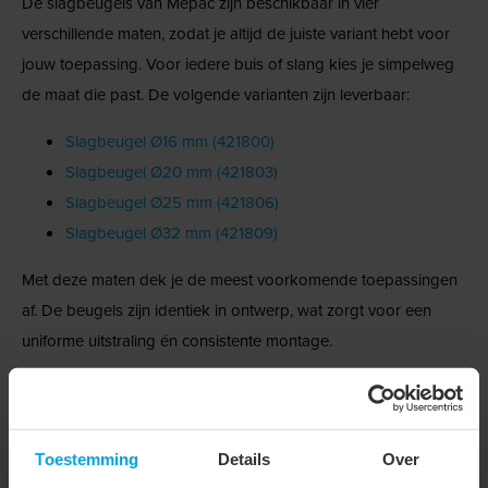
De slagbeugels van Mepac zijn beschikbaar in vier
verschillende maten, zodat je altijd de juiste variant hebt voor
jouw toepassing. Voor iedere buis of slang kies je simpelweg
de maat die past. De volgende varianten zijn leverbaar:
Slagbeugel Ø16 mm (421800)
Slagbeugel Ø20 mm (421803)
Slagbeugel Ø25 mm (421806)
Slagbeugel Ø32 mm (421809)
Met deze maten dek je de meest voorkomende toepassingen
af. De beugels zijn identiek in ontwerp, wat zorgt voor een
uniforme uitstraling én consistente montage.
Waarom kiezen voor slagbeugels?
Slagbeugels zijn razend populair onder installateurs en dat is
Toestemming
Details
Over
niet zonder reden. De voordelen op een rij: