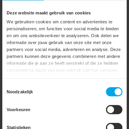
Snelle installatie
zonder schroeven of pluggen.
Deze website maakt gebruik van cookies
Sterke grip
, zelfs in zachte materialen.
We gebruiken cookies om content en advertenties te
Breed toepasbaar
, horizontaal én verticaal.
personaliseren, om functies voor social media te bieden
Beschadigingsvrij
, dankzij slimme vertanding.
en om ons websiteverkeer te analyseren. Ook delen we
Duurzaam afgewerkt
met extra anti-corrosielaag.
informatie over jouw gebruik van onze site met onze
partners voor social media, adverteren en analyse. Deze
Deze eigenschappen maken slagbeugels tot een onmisbaar
partners kunnen deze gegevens combineren met andere
hulpmiddel bij uiteenlopende installaties. Van kleine
informatie die je aan ze heeft verstrekt of die ze hebben
huishoudelijke klussen tot grote utiliteitsprojecten: met
verzameld op basis van jouw gebruik van hun services.
slagbeugels werk je snel, veilig en met een betrouwbaar
eindresultaat.
Toestemmingsselectie
Noodzakelijk
Ideaal voor prefab en renovatie
Voorkeuren
Werk je in prefab wanden of bij renovaties met dubbele
gipsplaten? Dan zijn slagbeugels een uitkomst. Ze klemmen
Statistieken