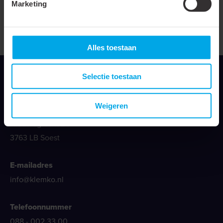
Marketing
Reach verklaring 2021
Alles toestaan
Selectie toestaan
Weigeren
Klemko Techniek B.V.
Nieuwegracht 26
3763 LB Soest
E-mailadres
info@klemko.nl
Telefoonnummer
088 - 002 33 00