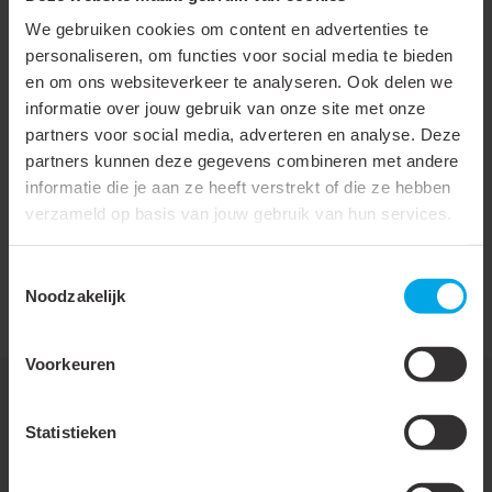
aluminium
We gebruiken cookies om content en advertenties te
personaliseren, om functies voor social media te bieden
Buitenslang met spiraal
en om ons websiteverkeer te analyseren. Ook delen we
informatie over jouw gebruik van onze site met onze
Isolatiedikte
25 mm
partners voor social media, adverteren en analyse. Deze
Soort isolatiemateriaal
Glaswol (MW)
partners kunnen deze gegevens combineren met andere
informatie die je aan ze heeft verstrekt of die ze hebben
Buigradius
375 mm
verzameld op basis van jouw gebruik van hun services.
Wanddikte binnenslang
70 µm
Toestemmingsselectie
Mediumtemperatuur
-25 - 90 °C
Noodzakelijk
(continu)
Voorkeuren
Statistieken
Downloads