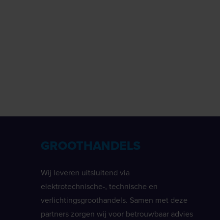
GROOTHANDELS
Wij leveren uitsluitend via
elektrotechnische-, technische en
verlichtingsgroothandels. Samen met deze
partners zorgen wij voor betrouwbaar advies