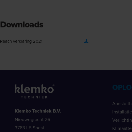
Downloads
Reach verklaring 2021
OPLO
Aansluitt
Klemko Techniek B.V.
Installat
Nieuwegracht 26
Verlichti
3763 LB Soest
Klimaatt