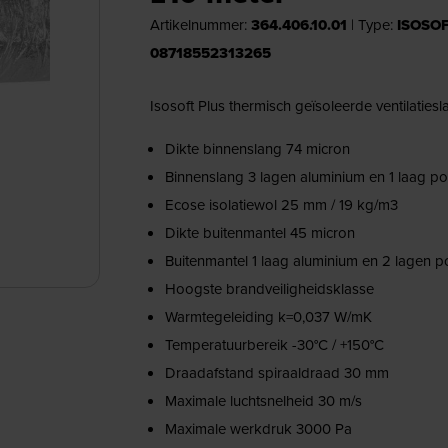
Artikelnummer:
364.406.10.01
|
Type:
ISOSOF
08718552313265
Isosoft Plus thermisch geïsoleerde ventilatie
Dikte binnenslang 74 micron
Binnenslang 3 lagen aluminium en 1 laag po
Ecose isolatiewol 25 mm / 19 kg/m3
Dikte buitenmantel 45 micron
Buitenmantel 1 laag aluminium en 2 lagen p
Hoogste brandveiligheidsklasse
Warmtegeleiding k=0,037 W/mK
Temperatuurbereik -30°C / +150°C
Draadafstand spiraaldraad 30 mm
Maximale luchtsnelheid 30 m/s
Maximale werkdruk 3000 Pa