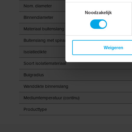
Nom. diameter
Toestemmingsselectie
Noodzakelijk
Binnendiameter
Materiaal buitenslang
Buitenslang met spiraal
Weigeren
Isolatiedikte
Soort isolatiemateriaal
Buigradius
Wanddikte binnenslang
Mediumtemperatuur (continu)
Producttype