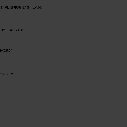
T PL D406 L10
| EAN:
slang D406 L10
lyester
olyester