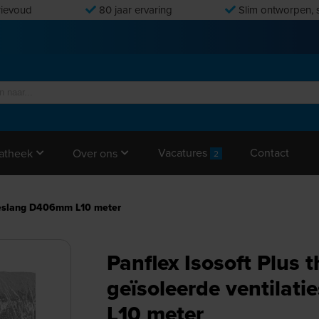
ievoud
80 jaar ervaring
Slim ontworpen, s
Vacatures
Contact
atheek
Over ons
2
tieslang D406mm L10 meter
Panflex Isosoft Plus 
geïsoleerde ventila
L10 meter