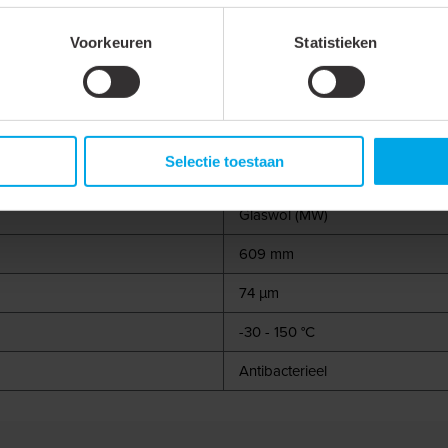
400 mm
Voorkeuren
Statistieken
406 mm
Glasvezelversterkt aluminium
Selectie toestaan
25 mm
Glaswol (MW)
609 mm
74 µm
-30 - 150 °C
Antibacterieel