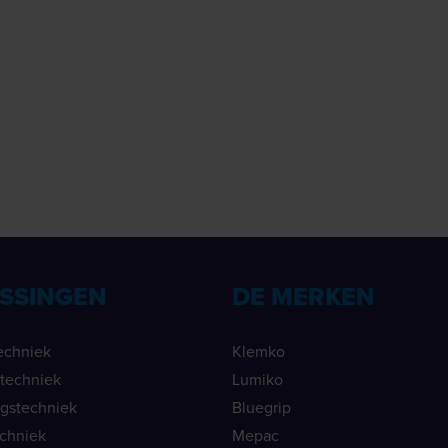
SSINGEN
DE MERKEN
echniek
Klemko
ietechniek
Lumiko
ngstechniek
Bluegrip
echniek
Mepac