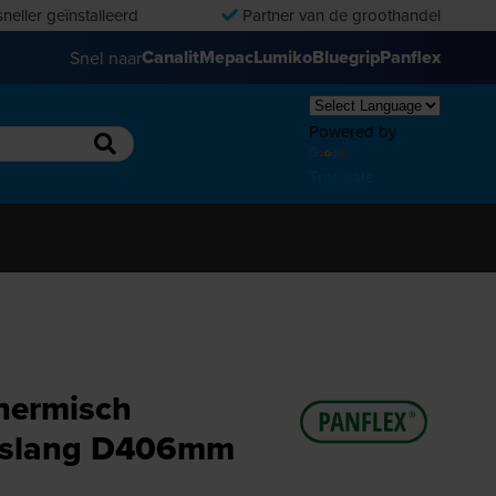
neller geïnstalleerd
Partner van de groothandel
Canalit
Mepac
Lumiko
Bluegrip
Panflex
Snel naar
Powered by
Translate
thermisch
tieslang D406mm