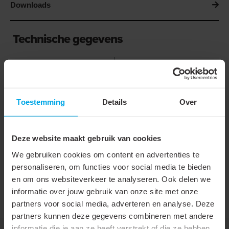
Downloads
Technische gegevens
Onderdeel van serie
ALUGUARD PLUS
Lengte
10 m
Toestemming
Details
Over
Nom. diameter
450 mm
Wanddikte
80 µm
Deze website maakt gebruik van cookies
Buigradius
229 mm
We gebruiken cookies om content en advertenties te
Binnendiameter
457 mm
personaliseren, om functies voor social media te bieden
en om ons websiteverkeer te analyseren. Ook delen we
Mediumtemperatuur
-30 - 150 °C
informatie over jouw gebruik van onze site met onze
(continu)
partners voor social media, adverteren en analyse. Deze
partners kunnen deze gegevens combineren met andere
informatie die je aan ze heeft verstrekt of die ze hebben