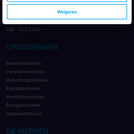
info@klemko.nl
Weigeren
Telefoonnummer
088 - 002 33 00
OPLOSSINGEN
Aansluittechniek
Installatietechniek
Verlichtingstechniek
Klimaattechniek
Ventilatietechniek
Energietechniek
Gebouwtechniek
DE MERKEN