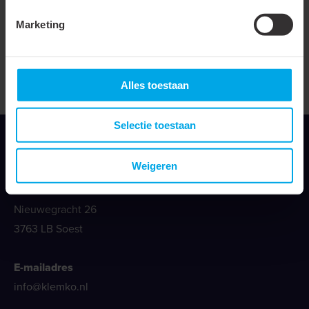
Marketing
Productblad - 350.300.10.01
Alles toestaan
Selectie toestaan
Weigeren
Klemko Techniek B.V.
Nieuwegracht 26
3763 LB Soest
E-mailadres
info@klemko.nl