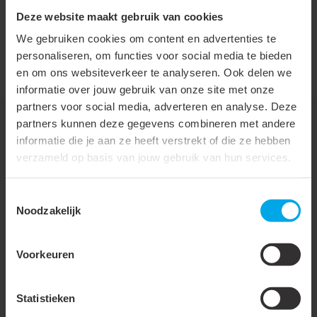
Deze website maakt gebruik van cookies
Mediumtemperatuur
-25 - 100 °C
We gebruiken cookies om content en advertenties te
(continu)
personaliseren, om functies voor social media te bieden
Producttype
Ongeïsoleerd
en om ons websiteverkeer te analyseren. Ook delen we
informatie over jouw gebruik van onze site met onze
partners voor social media, adverteren en analyse. Deze
partners kunnen deze gegevens combineren met andere
informatie die je aan ze heeft verstrekt of die ze hebben
Downloads
verzameld op basis van jouw gebruik van hun services.
Toestemmingsselectie
Noodzakelijk
Reach verklaring 2021
Voorkeuren
Panflex - Datasheet - Ventilatieslang - AM2
Statistieken