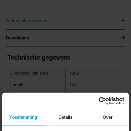
Technische gegevens
Downloads
Technische gegevens
Onderdeel van serie
AM2
Lengte
10 m
Nom. diameter
300 mm
Wanddikte
70 µm
Toestemming
Details
Over
Buigradius
180 mm
Binnendiameter
308 mm