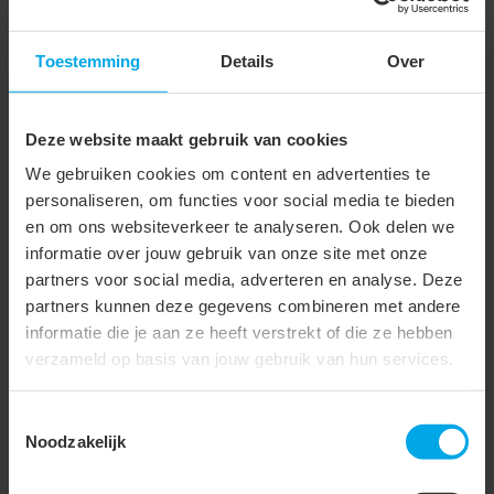
Technische gegevens
Toestemming
Details
Over
Downloads
Deze website maakt gebruik van cookies
Technische gegevens
We gebruiken cookies om content en advertenties te
personaliseren, om functies voor social media te bieden
Onderdeel van serie
AM2
en om ons websiteverkeer te analyseren. Ook delen we
informatie over jouw gebruik van onze site met onze
Lengte
10 m
partners voor social media, adverteren en analyse. Deze
partners kunnen deze gegevens combineren met andere
Nom. diameter
100 mm
informatie die je aan ze heeft verstrekt of die ze hebben
Wanddikte
70 µm
verzameld op basis van jouw gebruik van hun services.
Buigradius
60 mm
Toestemmingsselectie
Binnendiameter
106 mm
Noodzakelijk
Mediumtemperatuur
-25 - 100 °C