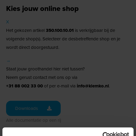
Kies jouw online shop
X
Het gekozen artikel
350.100.10.01
is verkrijgbaar bij de
volgende shop(s). Selecteer de desbetreffende shop en je
wordt direct doorgestuurd.
→
Staat jouw groothandel hier niet tussen?
Neem gerust contact met ons op via
+31 88 002 33 00
of per e-mail via
info@klemko.nl
.
Downloads
Alle documentatie op een rij