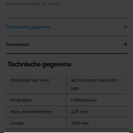
Alle documentatie op een rij
Technische gegevens
Downloads
Technische gegevens
Onderdeel van serie
ALU demper cleanroom
safe
Projecttype
Utiliteitsbouw
Nom. kanaaldiameter
225 mm
Lengte
1080 mm