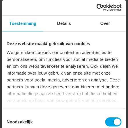
Werkende lengte
1000 mm
Materiaal binnenbuis
Aluminium
Toestemming
Details
Over
Materiaal buitenbuis
Aluminium
Binnendiameter
224 mm
Deze website maakt gebruik van cookies
Buitendiameter
275 mm
We gebruiken cookies om content en advertenties te
Flexibel
personaliseren, om functies voor social media te bieden
en om ons websiteverkeer te analyseren. Ook delen we
Aansluiting 1
Insteekeind
informatie over jouw gebruik van onze site met onze
Aansluiting 2
Insteekeind
partners voor social media, adverteren en analyse. Deze
partners kunnen deze gegevens combineren met andere
Met voorgemonteerde
informatie die je aan ze heeft verstrekt of die ze hebben
afdichting
verzameld op basis van jouw gebruik van hun services.
Isolatiedikte
25 mm
Toestemmingsselectie
Soort isolatiemateriaal
Ecose isolatiewol
Noodzakelijk