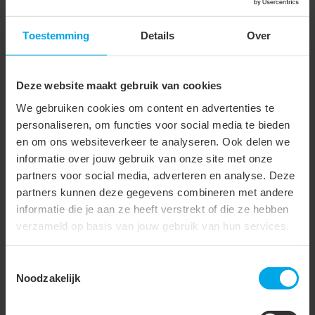
Materiaal buitenbuis
Aluminium
Toestemming
Details
Over
Binnendiameter
78 mm
Buitendiameter
130 mm
Deze website maakt gebruik van cookies
Flexibel
We gebruiken cookies om content en advertenties te
Aansluiting 1
Insteekeind
personaliseren, om functies voor social media te bieden
en om ons websiteverkeer te analyseren. Ook delen we
Aansluiting 2
Insteekeind
informatie over jouw gebruik van onze site met onze
partners voor social media, adverteren en analyse. Deze
Met voorgemonteerde
partners kunnen deze gegevens combineren met andere
afdichting
informatie die je aan ze heeft verstrekt of die ze hebben
Isolatiedikte
25 mm
verzameld op basis van jouw gebruik van hun services.
Soort isolatiemateriaal
Ecose isolatiewol
Toestemmingsselectie
Noodzakelijk
Met geweven
afschermdoek