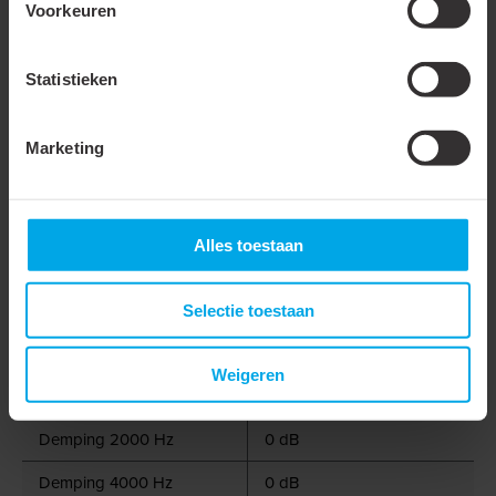
Voorkeuren
Dampremmende laag
Met kern/kegel
Statistieken
Max. mediumtemperatuur
300 °C
(continu)
Marketing
Vrije doorlaat
100 %
Demping 63 Hz
0 dB
Alles toestaan
Demping 125 Hz
0 dB
Demping 250 Hz
0 dB
Selectie toestaan
Demping 500 Hz
0 dB
Weigeren
Demping 1000 Hz
0 dB
Demping 2000 Hz
0 dB
Demping 4000 Hz
0 dB