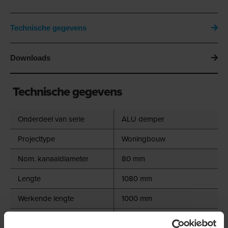
Technische gegevens
Downloads
Technische gegevens
Onderdeel van serie
ALU demper
Projecttype
Woningbouw
Nom. kanaaldiameter
80 mm
Lengte
1080 mm
Werkende lengte
1000 mm
Materiaal binnenbuis
Aluminium