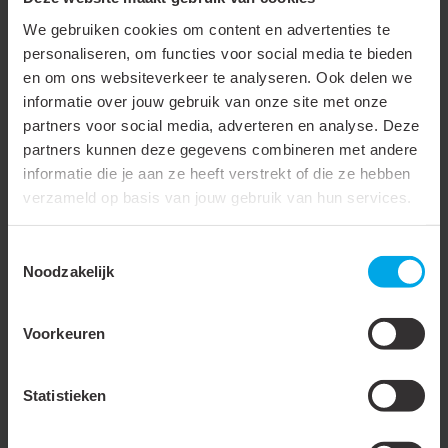
We gebruiken cookies om content en advertenties te
Nom. diameter
150 mm
personaliseren, om functies voor social media te bieden
Binnendiameter
156 mm
en om ons websiteverkeer te analyseren. Ook delen we
informatie over jouw gebruik van onze site met onze
Soort isolatiemateriaal
Glaswol (MW)
partners voor social media, adverteren en analyse. Deze
Materiaal binnenslang
Polyester PVC coating
partners kunnen deze gegevens combineren met andere
informatie die je aan ze heeft verstrekt of die ze hebben
Materiaal buitenslang
Aluminiumlaminaat
verzameld op basis van jouw gebruik van hun services.
Materiaal spiraal
Staal
Toestemmingsselectie
Buitenslang met spiraal
Noodzakelijk
Met inlage
Voorkeuren
Isolatiedikte
25 mm
Mediumtemperatuur
-35 - 100 °C
Statistieken
(continu)