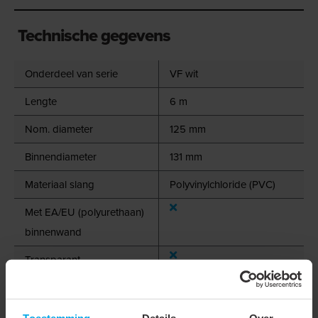
Technische gegevens
Onderdeel van serie
VF wit
Lengte
6 m
Nom. diameter
125 mm
Binnendiameter
131 mm
Materiaal slang
Polyvinylchloride (PVC)
Met EA/EU (polyurethaan)
binnenwand
Transparant
Kleur buitenwand
Wit
Materiaal spiraal
Staal