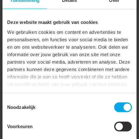
Toestemming
Details
Over
Met uitwendige spiraal
Deze website maakt gebruik van cookies
Wanddikte
0.1 mm
We gebruiken cookies om content en advertenties te
Max. werkdruk bij 20°C
0.0003 bar
personaliseren, om functies voor social media te bieden
Vacuümbestendigheid bij
100 %
en om ons websiteverkeer te analyseren. Ook delen we
informatie over jouw gebruik van onze site met onze
20 °C
partners voor social media, adverteren en analyse. Deze
Mediumtemperatuur
-25 - 60 °C
partners kunnen deze gegevens combineren met andere
(continu)
informatie die je aan ze heeft verstrekt of die ze hebben
verzameld op basis van jouw gebruik van hun services.
Buigradius
75 mm
Static wire
Toestemmingsselectie
Noodzakelijk
Met inlage
Aantal inlagen
0
Voorkeuren
Producttype
Ongeïsoleerd