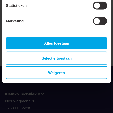
Statistieken
Marketing
Downloads
Alles toestaan
Reach verklaring 2021
Selectie toestaan
Weigeren
Klemko Techniek B.V.
Nieuwegracht 26
3763 LB Soest