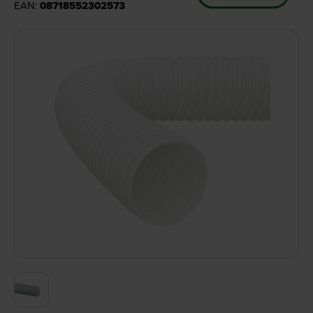
EAN:
08718552302573