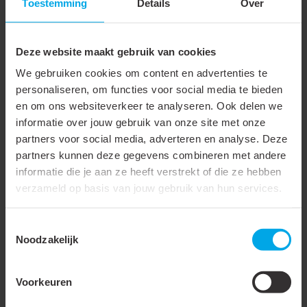
Toestemming
Details
Over
Materiaal buitenslang
Aluminiumlaminaat
Materiaal spiraal
Staal
Deze website maakt gebruik van cookies
Buitenslang met spiraal
We gebruiken cookies om content en advertenties te
personaliseren, om functies voor social media te bieden
Met inlage
en om ons websiteverkeer te analyseren. Ook delen we
informatie over jouw gebruik van onze site met onze
Isolatiedikte
25 mm
partners voor social media, adverteren en analyse. Deze
Mediumtemperatuur
-35 - 100 °C
partners kunnen deze gegevens combineren met andere
(continu)
informatie die je aan ze heeft verstrekt of die ze hebben
verzameld op basis van jouw gebruik van hun services.
Buigradius
400 mm
Producttype
Thermisch
Toestemmingsselectie
Noodzakelijk
Onderdeel van serie
VP Super ISO AM2
Voorkeuren