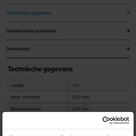
Technische gegevens
Gerelateerde producten
Downloads
Technische gegevens
Lengte
1 m
Nom. diameter
250 mm
Binnendiameter
257 mm
Soort isolatiemateriaal
Glaswol (MW)
Materiaal binnenslang
PA PVC coating