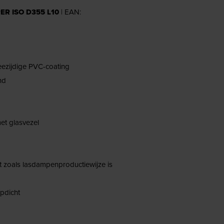
ER ISO D355 L10
| EAN:
eezijdige PVC-coating
nd
et glasvezel
nt zoals lasdampenproductiewijze is
pdicht