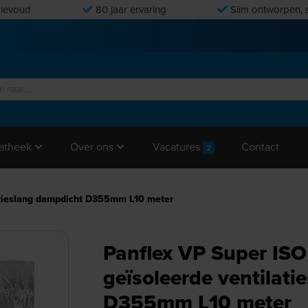
ievoud
80 jaar ervaring
Slim ontworpen, s
Vacatures
Contact
atheek
Over ons
2
latieslang dampdicht D355mm L10 meter
Panflex VP Super ISO
geïsoleerde ventilat
D355mm L10 meter