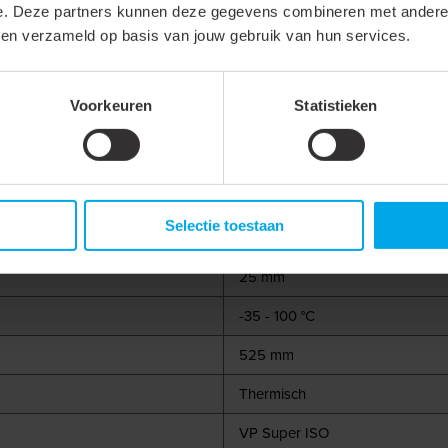
363 mm
e. Deze partners kunnen deze gegevens combineren met andere i
bben verzameld op basis van jouw gebruik van hun services.
Glaswol (MW)
Polyester PVC coating
Voorkeuren
Statistieken
Aluminiumlaminaat
Staal
Selectie toestaan
25 mm
-35 - 100 °C
525 mm
Thermisch
VP Super ISO