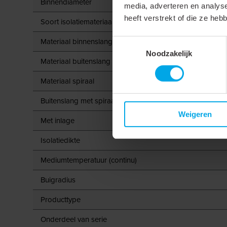
Binnendiameter
media, adverteren en analys
heeft verstrekt of die ze he
Soort isolatiemateriaal
Materiaal binnenslang
Toestemmingsselectie
Noodzakelijk
Materiaal buitenslang
Materiaal spiraal
Buitenslang met spiraal
Weigeren
Met inlage
Isolatiedikte
Mediumtemperatuur (continu)
Buigradius
Producttype
Onderdeel van serie