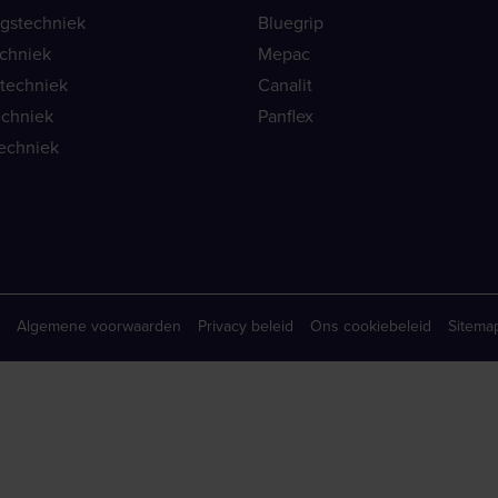
ngstechniek
Bluegrip
echniek
Mepac
etechniek
Canalit
echniek
Panflex
echniek
Algemene voorwaarden
Privacy beleid
Ons cookiebeleid
Sitema