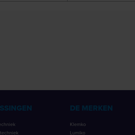
SSINGEN
DE MERKEN
echniek
Klemko
ietechniek
Lumiko