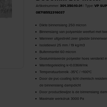
Artikelnummer:
301.350.10.01
|
Type:
VP SUP
08718552316037
Dikte binnenslang 250 micron
Binnenslang van polyamide weefsel met tw
Wanneer uitgestrekt zeer gladde binnenwa
Isolatiewol 25 mm / 19 kg/m3
Buitenmantel 60 micron
Gealuminiseerde polyester hoes versterkt m
Warmtegeleiding k=0.036W/mk
Temperatuurbereik -35°C / +100°C
Door de pvc-coating licht chemisch resiste
de binnenslang dampdicht
Door productiewijze is de binnenslang dam
Maximale werkdruk 3000 Pa