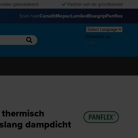
neller geïnstalleerd
Partner van de groothandel
Snel naar
Canalit
Mepac
Lumiko
Bluegrip
Panflex
Powered by
Translate
 thermisch
ieslang dampdicht