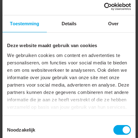
Kleur buitenwand
Grijs
Materiaal spiraal
Staal
Toestemming
Details
Over
Met uitwendige spiraal
Wanddikte
0.25 mm
Deze website maakt gebruik van cookies
We gebruiken cookies om content en advertenties te
Max. werkdruk bij 20°C
0.0003 bar
personaliseren, om functies voor social media te bieden
Vacuümbestendigheid bij
100 %
en om ons websiteverkeer te analyseren. Ook delen we
informatie over jouw gebruik van onze site met onze
20 °C
partners voor social media, adverteren en analyse. Deze
Mediumtemperatuur
-35 - 85 °C
partners kunnen deze gegevens combineren met andere
(continu)
informatie die je aan ze heeft verstrekt of die ze hebben
verzameld op basis van jouw gebruik van hun services.
Buigradius
154 mm
Static wire
Toestemmingsselectie
Noodzakelijk
Met inlage