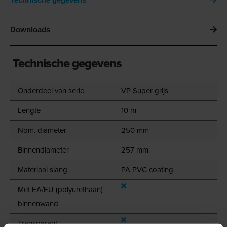
Downloads
Technische gegevens
Onderdeel van serie
VP Super grijs
Lengte
10 m
Nom. diameter
250 mm
Binnendiameter
257 mm
Materiaal slang
PA PVC coating
Met EA/EU (polyurethaan)
binnenwand
Transparant