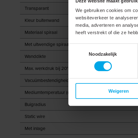
Deze website maakt gebruik
Transparant
We gebruiken cookies om cont
websiteverkeer te analyseren
Kleur buitenwand
media, adverteren en analys
Materiaal spiraal
heeft verstrekt of die ze he
Met uitwendige spiraal
Toestemmingsselectie
Noodzakelijk
Wanddikte
Max. werkdruk bij 20°C
Vacuümbestendigheid bij 20 °C
Weigeren
Mediumtemperatuur (continu)
Buigradius
Static wire
Met inlage