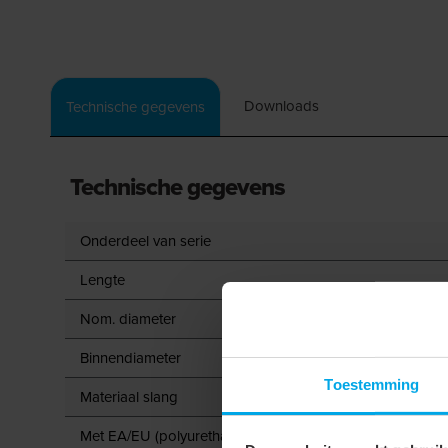
Downloads
Technische gegevens
Technische gegevens
Onderdeel van serie
Lengte
Nom. diameter
Binnendiameter
Toestemming
Materiaal slang
Met EA/EU (polyurethaan) binnenwand