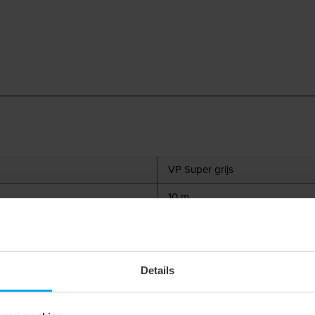
VP Super grijs
10 m
150 mm
156 mm
Details
PA PVC coating