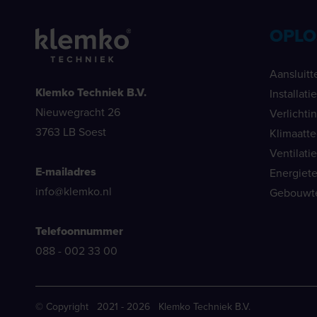
OPLO
Aansluitt
Klemko Techniek B.V.
Installat
Nieuwegracht 26
Verlichti
3763 LB Soest
Klimaatt
Ventilati
E-mailadres
Energiet
info@klemko.nl
Gebouwt
Telefoonnummer
088 - 002 33 00
© Copyright 2021 - 2026 Klemko Techniek B.V.