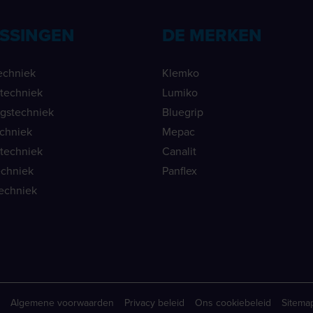
SSINGEN
DE MERKEN
echniek
Klemko
ietechniek
Lumiko
ngstechniek
Bluegrip
echniek
Mepac
etechniek
Canalit
echniek
Panflex
echniek
Algemene voorwaarden
Privacy beleid
Ons cookiebeleid
Sitema