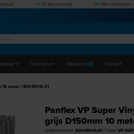
ievoud
80 jaar ervaring
Slim ontworpen, s
Vacatures
Contact
atheek
Over ons
2
 10 meter | 300.150.10.01
Panflex VP Super Viny
grijs D150mm 10 mete
Artikelnummer:
300.150.10.01
|
Type:
VP SUP