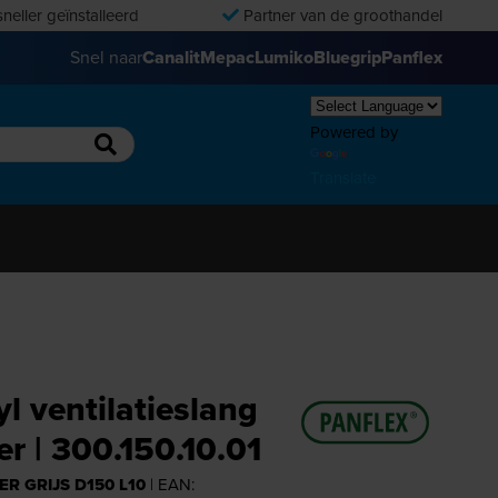
neller geïnstalleerd
Partner van de groothandel
Snel naar
Canalit
Mepac
Lumiko
Bluegrip
Panflex
Powered by
Translate
l ventilatieslang
r | 300.150.10.01
ER GRIJS D150 L10
| EAN: