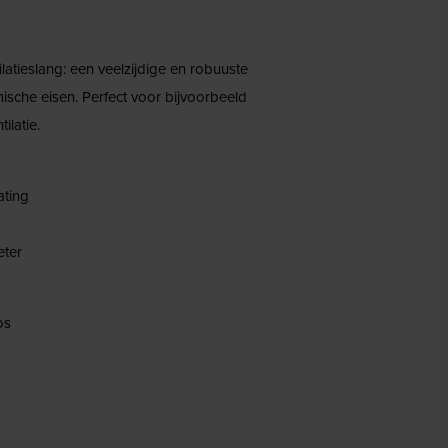
atieslang: een veelzijdige en robuuste
ische eisen. Perfect voor bijvoorbeeld
latie.
ating
eter
os