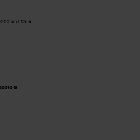
 D200mm L12mtr
50010-G