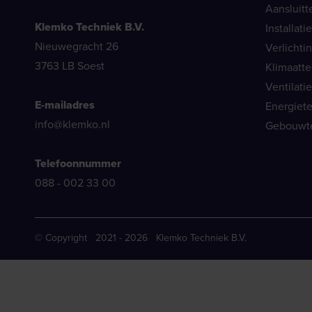
Aansluitt
Klemko Techniek B.V.
Installat
Nieuwegracht 26
Verlichti
3763 LB Soest
Klimaatt
Ventilati
E-mailadres
Energiet
info@klemko.nl
Gebouwt
Telefoonnummer
088 - 002 33 00
© Copyright 2021 - 2026 Klemko Techniek B.V.