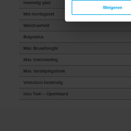
Inwendig glad
Weigeren
Met montageset
Wandruwheid
Buigradius
Max. Bouwhoogte
Max. trekbelasting
Max. Verslepingshoek
Vries/dooi bestendig
Inox Twin – Openhaard