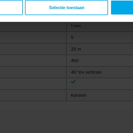
Selectie toestaan
1 mm
5
25 m
450
45° tov verticaal
Kanalen