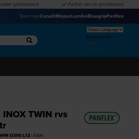
neller geïnstalleerd
Partner van de groothandel
Snel naar
Canalit
Mepac
Lumiko
Bluegrip
Panflex
Powered by
Translate
g INOX TWIN rvs
tr
WIN D200 L12
| EAN: