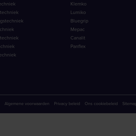
echniek
Klemko
ietechniek
Lumiko
ngstechniek
Bluegrip
echniek
Mepac
etechniek
Canalit
echniek
Panflex
echniek
Algemene voorwaarden
Privacy beleid
Ons cookiebeleid
Sitema