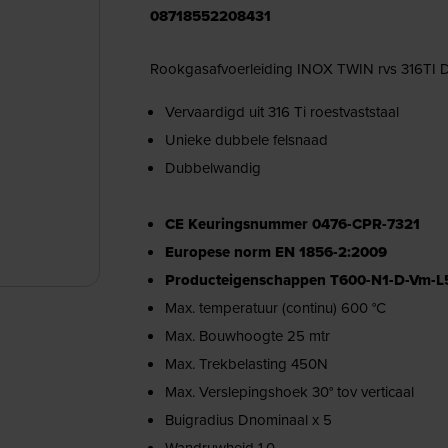
08718552208431
Rookgasafvoerleiding INOX TWIN rvs 316TI
Vervaardigd uit 316 Ti roestvaststaal
Unieke dubbele felsnaad
Dubbelwandig
CE Keuringsnummer 0476-CPR-7321
Europese norm EN 1856-2:2009
Producteigenschappen T600-N1-D-Vm-L
Max. temperatuur (continu) 600 °C
Max. Bouwhoogte 25 mtr
Max. Trekbelasting 450N
Max. Verslepingshoek 30° tov verticaal
Buigradius Dnominaal x 5
Wandruwheid 1.0