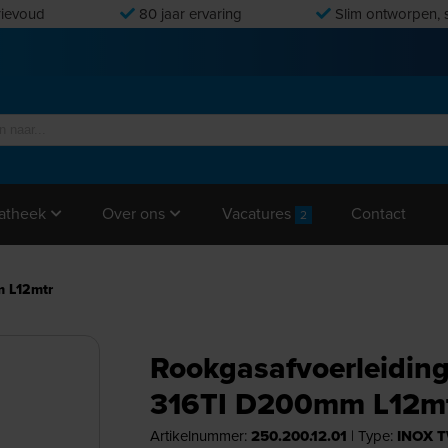
ievoud
80 jaar ervaring
Slim ontworpen, s
Vacatures
Contact
atheek
Over ons
2
m L12mtr
Rookgasafvoerleidin
316TI D200mm L12m
Artikelnummer:
250.200.12.01
|
Type:
INOX T