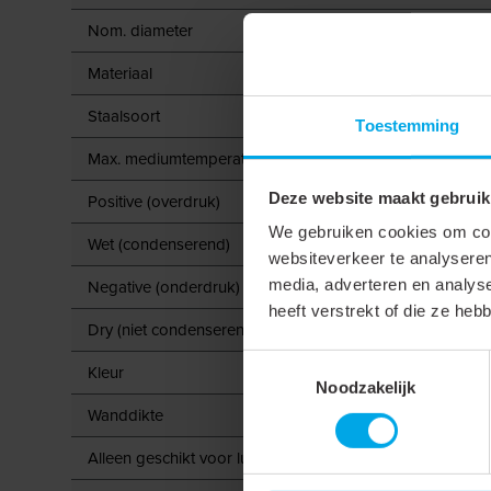
Nom. diameter
Materiaal
Staalsoort
Toestemming
Max. mediumtemperatuur (continu)
Deze website maakt gebruik
Positive (overdruk)
We gebruiken cookies om cont
Wet (condenserend)
websiteverkeer te analyseren
media, adverteren en analys
Negative (onderdruk)
heeft verstrekt of die ze he
Dry (niet condenserend)
Toestemmingsselectie
Kleur
Noodzakelijk
Wanddikte
Alleen geschikt voor luchttoevoer