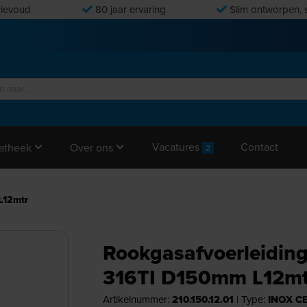
ievoud
80 jaar ervaring
Slim ontworpen, s
Vacatures
Contact
atheek
Over ons
2
L12mtr
Rookgasafvoerleidin
316TI D150mm L12mt
Artikelnummer:
210.150.12.01
|
Type:
INOX CE