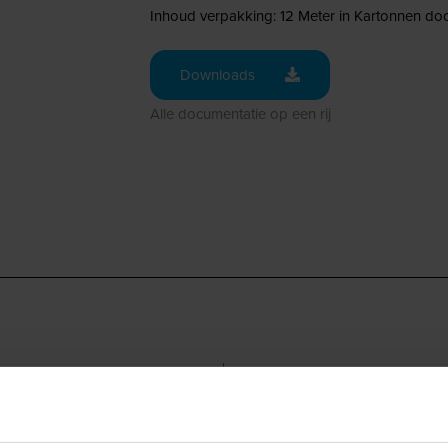
Inhoud verpakking: 12 Meter in Kartonnen do
Downloads
Alle documentatie op een rij
12 m
150 mm