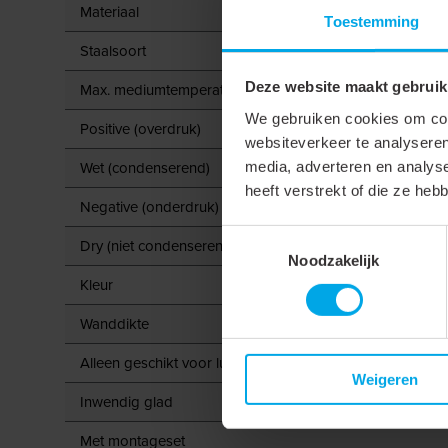
Materiaal
Toestemming
Staalsoort
Deze website maakt gebruik
Max. mediumtemperatuur (continu)
We gebruiken cookies om cont
Positive (overdruk)
websiteverkeer te analyseren
Wet (condenserend)
media, adverteren en analys
heeft verstrekt of die ze he
Negative (onderdruk)
Toestemmingsselectie
Dry (niet condenserend)
Noodzakelijk
Kleur
Wanddikte
Alleen geschikt voor luchttoevoer
Weigeren
Inwendig glad
Met montageset