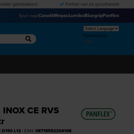
neller geïnstalleerd
Partner van de groothandel
Canalit
Mepac
Lumiko
Bluegrip
Panflex
Snel naar
Powered by
Translate
g INOX CE RVS
r
 D150 L12
| EAN:
08718552204198