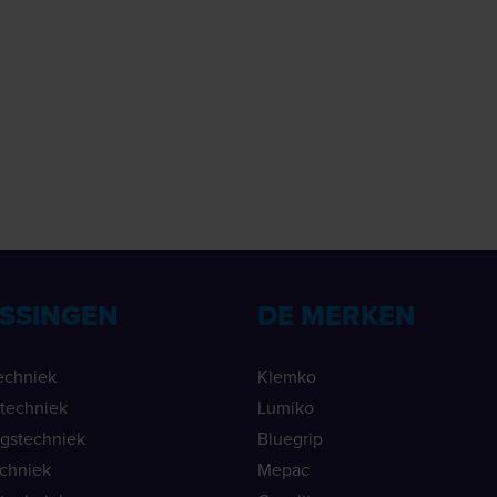
SSINGEN
DE MERKEN
echniek
Klemko
ietechniek
Lumiko
ngstechniek
Bluegrip
echniek
Mepac