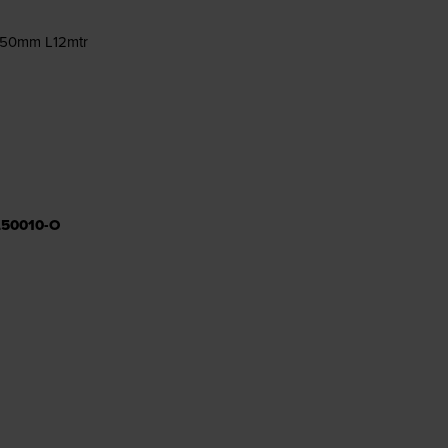
150mm L12mtr
L50010-O