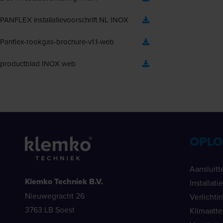
PANFLEX installatievoorschrift NL INOX
Panflex-rookgas-brochure-v1.1-web
productblad INOX web
OPLO
Aansluitt
Klemko Techniek B.V.
Installat
Nieuwegracht 26
Verlichti
3763 LB Soest
Klimaatt