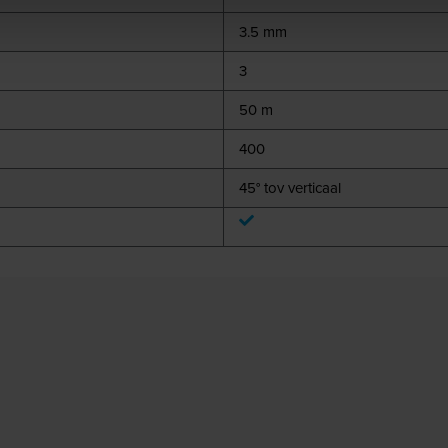
3.5 mm
3
50 m
400
45° tov verticaal