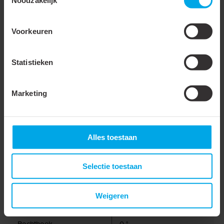
Productiewijze
Langsnaadgelast
Voorkeuren
Alleen geschikt voor
luchttoevoer
Statistieken
Kleur
Roestvaststaal ( RVS )
Met meetaansluiting
Marketing
RAL-nummer
9006
Met lipring
Alles toestaan
Stand lippen
Recht
Aantal lippen
2
Selectie toestaan
Verstelbaar
Weigeren
Met klemband