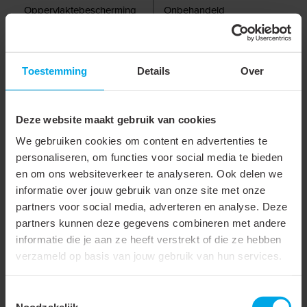
Oppervlaktebescherming
Onbehandeld
Oppervlaktebehandeling
Onbehandeld
Buitendiameter aansluiting
60 mm
Toestemming
Details
Over
1
Buitendiameter aansluiting
90.8 mm
Deze website maakt gebruik van cookies
2
We gebruiken cookies om content en advertenties te
Binnendiameter
59.2 mm
personaliseren, om functies voor social media te bieden
aansluiting 1
en om ons websiteverkeer te analyseren. Ook delen we
informatie over jouw gebruik van onze site met onze
Binnendiameter
90 mm
partners voor social media, adverteren en analyse. Deze
aansluiting 2
partners kunnen deze gegevens combineren met andere
informatie die je aan ze heeft verstrekt of die ze hebben
Wanddikte
0.4 mm
verzameld op basis van jouw gebruik van hun services.
Verbinding aansluiting 1
Mof met afdichting
Toestemmingsselectie
Verbinding aansluiting 2
Mof met afdichting
Noodzakelijk