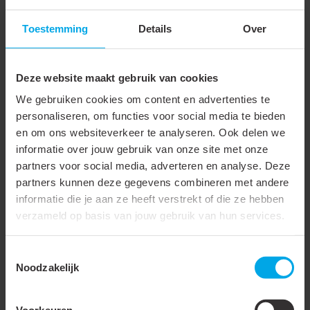
Materiaal plaat
Roestvaststaal (RVS)
Toestemming
Details
Over
Systeemdiameter
100 mm
Geschikt voor platdak
Deze website maakt gebruik van cookies
Geschikt voor vlak hellend
We gebruiken cookies om content en advertenties te
dak
personaliseren, om functies voor social media te bieden
Geschikt voor pannendak
en om ons websiteverkeer te analyseren. Ook delen we
informatie over jouw gebruik van onze site met onze
Geschikt op dakopstand
partners voor social media, adverteren en analyse. Deze
partners kunnen deze gegevens combineren met andere
Geschikt voor
informatie die je aan ze heeft verstrekt of die ze hebben
schoorsteen
verzameld op basis van jouw gebruik van hun services.
Dakhelling
0 °
Toestemmingsselectie
Grondplaat
Vierkante as
Noodzakelijk
Met glijschaal/regenschaal
Voorkeuren