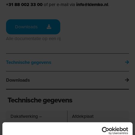
+31 88 002 33 00
of per e-mail via
info@klemko.nl
.
Downloads
Alle documentatie op een rij
Technische gegevens
Downloads
Technische gegevens
Dakafwerking –
Afdekplaat
Hulpstukken