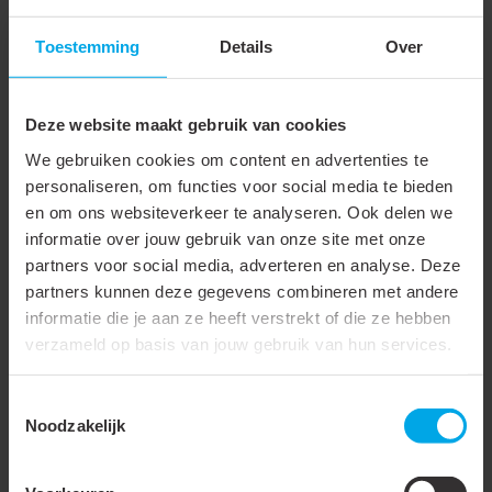
Materiaal plaat
Roestvaststaal (RVS)
Toestemming
Details
Over
Systeemdiameter
90 mm
Geschikt voor platdak
Deze website maakt gebruik van cookies
Geschikt voor vlak hellend
We gebruiken cookies om content en advertenties te
dak
personaliseren, om functies voor social media te bieden
Geschikt voor pannendak
en om ons websiteverkeer te analyseren. Ook delen we
informatie over jouw gebruik van onze site met onze
Geschikt op dakopstand
partners voor social media, adverteren en analyse. Deze
partners kunnen deze gegevens combineren met andere
Geschikt voor
informatie die je aan ze heeft verstrekt of die ze hebben
schoorsteen
verzameld op basis van jouw gebruik van hun services.
Dakhelling
0 °
Toestemmingsselectie
Grondplaat
Vierkante as
Noodzakelijk
Met glijschaal/regenschaal