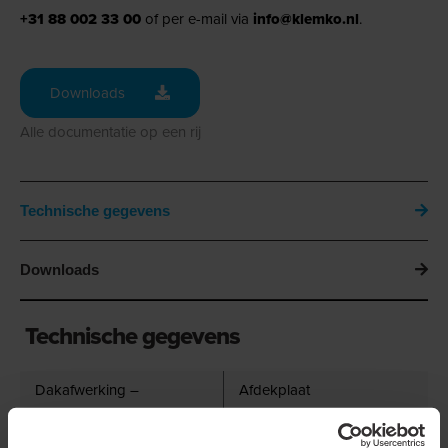
+31 88 002 33 00
of per e-mail via
info@klemko.nl
.
Downloads
Alle documentatie op een rij
Technische gegevens
Downloads
Technische gegevens
Dakafwerking –
Afdekplaat
Hulpstukken