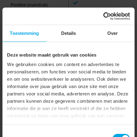
Positive (overdruk)
Wet (condenserend)
Negative (onderdruk)
Toestemming
Details
Over
Dry (niet condenserend)
Kleur
Roestvaststaal ( RVS )
Deze website maakt gebruik van cookies
Wanddikte
0.1 mm
We gebruiken cookies om content en advertenties te
personaliseren, om functies voor social media te bieden
Alleen geschikt voor
en om ons websiteverkeer te analyseren. Ook delen we
luchttoevoer
informatie over jouw gebruik van onze site met onze
partners voor social media, adverteren en analyse. Deze
Inwendig glad
partners kunnen deze gegevens combineren met andere
Met montageset
informatie die je aan ze heeft verstrekt of die ze hebben
verzameld op basis van jouw gebruik van hun services.
Wandruwheid
3.5 mm
Buigradius
3
Toestemmingsselectie