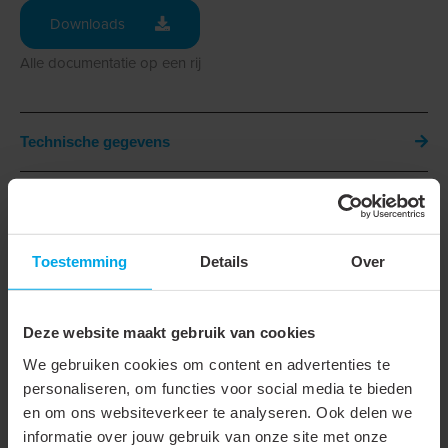
Downloads
Alle documentatie op een rij
Technische gegevens
Downloads
Technische gegevens
Toestemming
Details
Over
Onderdeel serie
RVS slangklem
Deze website maakt gebruik van cookies
Materiaal
Roestvaststaal (RVS)
We gebruiken cookies om content en advertenties te
personaliseren, om functies voor social media te bieden
Materiaalkwaliteit
RVS 430 (1.4016)
en om ons websiteverkeer te analyseren. Ook delen we
Klembereik
60 - 660 mm
informatie over jouw gebruik van onze site met onze