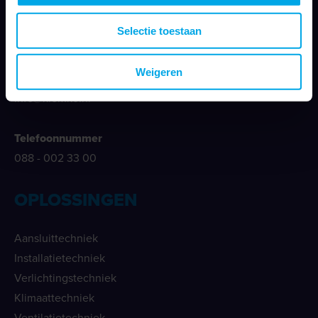
Nieuwegracht 26
Selectie toestaan
3763 LB Soest
Weigeren
E-mailadres
info@klemko.nl
Telefoonnummer
088 - 002 33 00
OPLOSSINGEN
Aansluittechniek
Installatietechniek
Verlichtingstechniek
Klimaattechniek
Ventilatietechniek